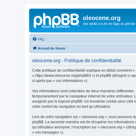
oleocene.org
Site dédié à la fin de l'âge du pétrole
FAQ
Accueil du forum
oleocene.org - Politique de confidentialité
Cette politique de confidentialité explique en détail comment « 
« https://www.oleocene.org/phpBB3 ») et phpBB (désigné ci-après
ci-après par « vos informations »).
Vos informations sont collectées de deux manières différentes.
temporairement par le navigateur internet de votre ordinateur.
assignés par le logiciel phpBB. Un troisième cookie sera créé lo
votre confort de navigation en tant qu’utilisateur.
Lors de votre navigation sur « oleocene.org », nous pouvons é
phpBB. La seconde manière est de récupérer les informations 
qu’utilisateur anonyme, l’inscription sur « oleocene.org » (dés
« vos messages »).