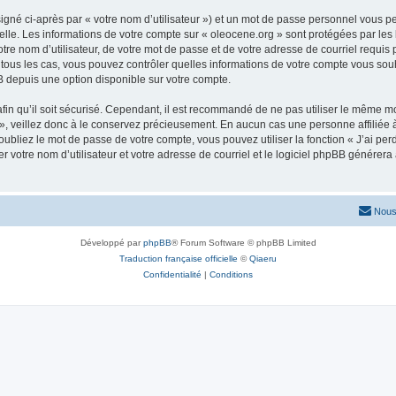
igné ci-après par « votre nom d’utilisateur ») et un mot de passe personnel vous p
elle. Les informations de votre compte sur « oleocene.org » sont protégées par les
re nom d’utilisateur, de votre mot de passe et de votre adresse de courriel requis p
ns tous les cas, vous pouvez contrôler quelles informations de votre compte vous s
BB depuis une option disponible sur votre compte.
afin qu’il soit sécurisé. Cependant, il est recommandé de ne pas utiliser le même mot
, veillez donc à le conservez précieusement. En aucun cas une personne affiliée à 
bliez le mot de passe de votre compte, vous pouvez utiliser la fonction « J’ai per
r votre nom d’utilisateur et votre adresse de courriel et le logiciel phpBB génére
Nous
Développé par
phpBB
® Forum Software © phpBB Limited
Traduction française officielle
©
Qiaeru
Confidentialité
|
Conditions