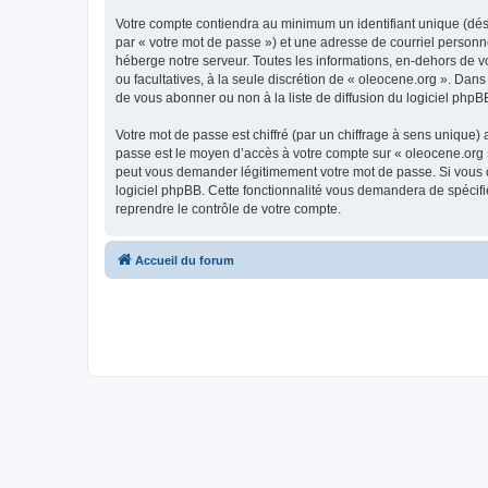
Votre compte contiendra au minimum un identifiant unique (dés
par « votre mot de passe ») et une adresse de courriel personn
héberge notre serveur. Toutes les informations, en-dehors de vot
ou facultatives, à la seule discrétion de « oleocene.org ». Da
de vous abonner ou non à la liste de diffusion du logiciel php
Votre mot de passe est chiffré (par un chiffrage à sens unique) 
passe est le moyen d’accès à votre compte sur « oleocene.org »
peut vous demander légitimement votre mot de passe. Si vous ou
logiciel phpBB. Cette fonctionnalité vous demandera de spécifie
reprendre le contrôle de votre compte.
Accueil du forum