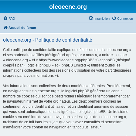
oleocene.org
FAQ
Inscription
Connexion
Accueil du forum
oleocene.org - Politique de confidentialité
Cette politique de confidentialité explique en détail comment « oleocene.org »
et ses partenaires affiliés (désignés ci-après par « nous », « notre », « nos »,
« oleocene.org » et « https://www.oleocene.org/phpBB3 ») et phpBB (désigné
ci-après par « logiciel phpBB » et « phpBB Limited ») utilisent toutes les
informations collectées lors des sessions d’utilisation de votre part (désignées
ci-après par « vos informations »).
Vos informations sont collectées de deux manières différentes. Premièrement,
en naviguant sur « oleocene.org », le logiciel phpBB génèrera un certain
nombre de cookies qui sont de petits fichiers téléchargés temporairement par
le navigateur internet de votre ordinateur. Les deux premiers cookies ne
contiennent qu’un identifiant utilisateur et un identifiant anonyme de session
qui vous sont automatiquement assignés par le logiciel phpBB. Un troisième
cookie sera créé lors de votre navigation sur les sujets de « oleocene.org »,
archivant de ce fait tous les sujets que vous avez consultés et permettant
d’améliorer votre confort de navigation en tant qu’utilisateur.