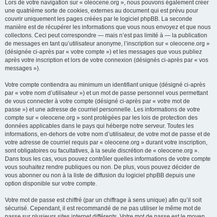
Lors de votre navigation sur « oleocene.org », nous pouvons également créer
une quatrième sorte de cookies, externes au document qui est prévu pour
couvrir uniquement les pages créées par le logiciel phpBB. La seconde
manière est de récupérer les informations que vous nous envoyez et que nous
collectons. Ceci peut correspondre — mais n’est pas limité à — la publication
de messages en tant qu’utilisateur anonyme, l’inscription sur « oleocene.org »
(désignée ci-après par « votre compte ») et les messages que vous publiez
après votre inscription et lors de votre connexion (désignés ci-après par « vos
messages »).
Votre compte contiendra au minimum un identifiant unique (désigné ci-après
par « votre nom d’utilisateur ») et un mot de passe personnel vous permettant
de vous connecter à votre compte (désigné ci-après par « votre mot de
passe ») et une adresse de courriel personnelle. Les informations de votre
compte sur « oleocene.org » sont protégées par les lois de protection des
données applicables dans le pays qui héberge notre serveur. Toutes les
informations, en-dehors de votre nom d’utilisateur, de votre mot de passe et de
votre adresse de courriel requis par « oleocene.org » durant votre inscription,
sont obligatoires ou facultatives, à la seule discrétion de « oleocene.org ».
Dans tous les cas, vous pouvez contrôler quelles informations de votre compte
vous souhaitez rendre publiques ou non. De plus, vous pouvez décider de
vous abonner ou non à la liste de diffusion du logiciel phpBB depuis une
option disponible sur votre compte.
Votre mot de passe est chiffré (par un chiffrage à sens unique) afin qu’il soit
sécurisé. Cependant, il est recommandé de ne pas utiliser le même mot de
passe sur plusieurs sites internet différents. Votre mot de passe est le moyen