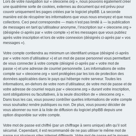
Lors de votre navigation sur « oleocene.org », nous pouvons également créer
une quatrième sorte de cookies, externes au document qui est prévu pour
couvrir uniquement les pages créées par le logiciel phpBB. La seconde
manière est de récupérer les informations que vous nous envoyez et que nous
collectons. Ceci peut correspondre — mais n’est pas limité à — la publication
de messages en tant qu’utilisateur anonyme, l’inscription sur « oleocene.org »
(désignée ci-après par « votre compte ») et les messages que vous publiez
après votre inscription et lors de votre connexion (désignés ci-après par « vos
messages »).
Votre compte contiendra au minimum un identifiant unique (désigné ci-après
par « votre nom d’utilisateur ») et un mot de passe personnel vous permettant
de vous connecter à votre compte (désigné ci-après par « votre mot de
passe ») et une adresse de courriel personnelle. Les informations de votre
compte sur « oleocene.org » sont protégées par les lois de protection des
données applicables dans le pays qui héberge notre serveur. Toutes les
informations, en-dehors de votre nom d’utilisateur, de votre mot de passe et de
votre adresse de courriel requis par « oleocene.org » durant votre inscription,
sont obligatoires ou facultatives, à la seule discrétion de « oleocene.org ».
Dans tous les cas, vous pouvez contrôler quelles informations de votre compte
vous souhaitez rendre publiques ou non. De plus, vous pouvez décider de
vous abonner ou non à la liste de diffusion du logiciel phpBB depuis une
option disponible sur votre compte.
Votre mot de passe est chiffré (par un chiffrage à sens unique) afin qu’il soit
sécurisé. Cependant, il est recommandé de ne pas utiliser le même mot de
passe sur plusieurs sites internet différents. Votre mot de passe est le moyen