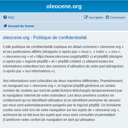
oleocene.org
FAQ
Inscription
Connexion
Accueil du forum
oleocene.org - Politique de confidentialité
Cette politique de confidentialité explique en détail comment « oleocene.org »
et ses partenaires affiliés (désignés ci-après par « nous », « notre », « nos »,
« oleocene.org » et « https://www.oleocene.org/phpBB3 ») et phpBB (désigné
ci-après par « logiciel phpBB » et « phpBB Limited ») utilisent toutes les
informations collectées lors des sessions d’utilisation de votre part (désignées
ci-après par « vos informations »).
Vos informations sont collectées de deux manières différentes. Premièrement,
en naviguant sur « oleocene.org », le logiciel phpBB génèrera un certain
nombre de cookies qui sont de petits fichiers téléchargés temporairement par
le navigateur internet de votre ordinateur. Les deux premiers cookies ne
contiennent qu’un identifiant utilisateur et un identifiant anonyme de session
qui vous sont automatiquement assignés par le logiciel phpBB. Un troisième
cookie sera créé lors de votre navigation sur les sujets de « oleocene.org »,
archivant de ce fait tous les sujets que vous avez consultés et permettant
d’améliorer votre confort de navigation en tant qu’utilisateur.