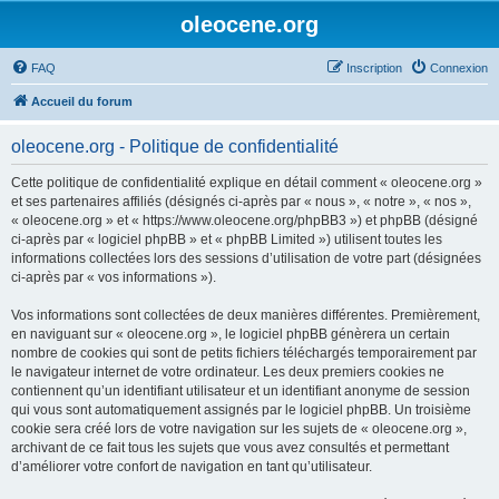
oleocene.org
FAQ
Inscription
Connexion
Accueil du forum
oleocene.org - Politique de confidentialité
Cette politique de confidentialité explique en détail comment « oleocene.org »
et ses partenaires affiliés (désignés ci-après par « nous », « notre », « nos »,
« oleocene.org » et « https://www.oleocene.org/phpBB3 ») et phpBB (désigné
ci-après par « logiciel phpBB » et « phpBB Limited ») utilisent toutes les
informations collectées lors des sessions d’utilisation de votre part (désignées
ci-après par « vos informations »).
Vos informations sont collectées de deux manières différentes. Premièrement,
en naviguant sur « oleocene.org », le logiciel phpBB génèrera un certain
nombre de cookies qui sont de petits fichiers téléchargés temporairement par
le navigateur internet de votre ordinateur. Les deux premiers cookies ne
contiennent qu’un identifiant utilisateur et un identifiant anonyme de session
qui vous sont automatiquement assignés par le logiciel phpBB. Un troisième
cookie sera créé lors de votre navigation sur les sujets de « oleocene.org »,
archivant de ce fait tous les sujets que vous avez consultés et permettant
d’améliorer votre confort de navigation en tant qu’utilisateur.