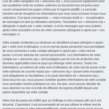
Lors de votre navigation sur « oleocene.org », nous pouvons également créer
une quatrième sorte de cookies, externes au document qui est prévu pour
couvrir uniquement les pages créées par le logiciel phpBB. La seconde
manière est de récupérer les informations que vous nous envoyez et que nous
collectons. Ceci peut correspondre — mais n’est pas limité à — la publication
de messages en tant qu’utilisateur anonyme, l’inscription sur « oleocene.org »
(désignée ci-après par « votre compte ») et les messages que vous publiez
après votre inscription et lors de votre connexion (désignés ci-après par « vos
messages »).
Votre compte contiendra au minimum un identifiant unique (désigné ci-après
par « votre nom d’utilisateur ») et un mot de passe personnel vous permettant
de vous connecter à votre compte (désigné ci-après par « votre mot de
passe ») et une adresse de courriel personnelle. Les informations de votre
compte sur « oleocene.org » sont protégées par les lois de protection des
données applicables dans le pays qui héberge notre serveur. Toutes les
informations, en-dehors de votre nom d’utilisateur, de votre mot de passe et de
votre adresse de courriel requis par « oleocene.org » durant votre inscription,
sont obligatoires ou facultatives, à la seule discrétion de « oleocene.org ».
Dans tous les cas, vous pouvez contrôler quelles informations de votre compte
vous souhaitez rendre publiques ou non. De plus, vous pouvez décider de
vous abonner ou non à la liste de diffusion du logiciel phpBB depuis une
option disponible sur votre compte.
Votre mot de passe est chiffré (par un chiffrage à sens unique) afin qu’il soit
sécurisé. Cependant, il est recommandé de ne pas utiliser le même mot de
passe sur plusieurs sites internet différents. Votre mot de passe est le moyen