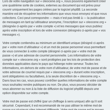
Lors de votre navigation sur « oleocene.org », nous pouvons également créer
une quatrième sorte de cookies, externes au document qui est prévu pour
couvrir uniquement les pages créées par le logiciel phpBB. La seconde
manière est de récupérer les informations que vous nous envoyez et que nous
collectons. Ceci peut correspondre — mais n’est pas limité à — la publication
de messages en tant qu’utilisateur anonyme, l’inscription sur « oleocene.org »
(désignée ci-après par « votre compte ») et les messages que vous publiez
après votre inscription et lors de votre connexion (désignés ci-après par « vos
messages »).
Votre compte contiendra au minimum un identifiant unique (désigné ci-après
par « votre nom d’utilisateur ») et un mot de passe personnel vous permettant
de vous connecter à votre compte (désigné ci-après par « votre mot de
passe ») et une adresse de courriel personnelle. Les informations de votre
compte sur « oleocene.org » sont protégées par les lois de protection des
données applicables dans le pays qui héberge notre serveur. Toutes les
informations, en-dehors de votre nom d’utilisateur, de votre mot de passe et de
votre adresse de courriel requis par « oleocene.org » durant votre inscription,
sont obligatoires ou facultatives, à la seule discrétion de « oleocene.org ».
Dans tous les cas, vous pouvez contrôler quelles informations de votre compte
vous souhaitez rendre publiques ou non. De plus, vous pouvez décider de
vous abonner ou non à la liste de diffusion du logiciel phpBB depuis une
option disponible sur votre compte.
Votre mot de passe est chiffré (par un chiffrage à sens unique) afin qu’il soit
sécurisé. Cependant, il est recommandé de ne pas utiliser le même mot de
passe sur plusieurs sites internet différents. Votre mot de passe est le moyen