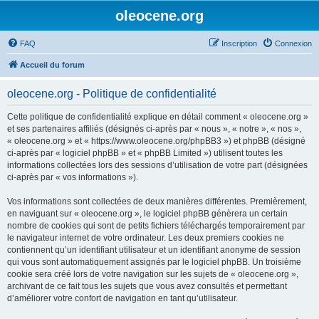
oleocene.org
FAQ
Inscription
Connexion
Accueil du forum
oleocene.org - Politique de confidentialité
Cette politique de confidentialité explique en détail comment « oleocene.org »
et ses partenaires affiliés (désignés ci-après par « nous », « notre », « nos »,
« oleocene.org » et « https://www.oleocene.org/phpBB3 ») et phpBB (désigné
ci-après par « logiciel phpBB » et « phpBB Limited ») utilisent toutes les
informations collectées lors des sessions d’utilisation de votre part (désignées
ci-après par « vos informations »).
Vos informations sont collectées de deux manières différentes. Premièrement,
en naviguant sur « oleocene.org », le logiciel phpBB génèrera un certain
nombre de cookies qui sont de petits fichiers téléchargés temporairement par
le navigateur internet de votre ordinateur. Les deux premiers cookies ne
contiennent qu’un identifiant utilisateur et un identifiant anonyme de session
qui vous sont automatiquement assignés par le logiciel phpBB. Un troisième
cookie sera créé lors de votre navigation sur les sujets de « oleocene.org »,
archivant de ce fait tous les sujets que vous avez consultés et permettant
d’améliorer votre confort de navigation en tant qu’utilisateur.