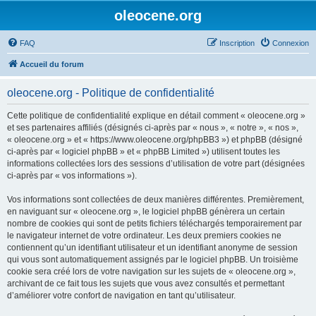
oleocene.org
FAQ
Inscription
Connexion
Accueil du forum
oleocene.org - Politique de confidentialité
Cette politique de confidentialité explique en détail comment « oleocene.org »
et ses partenaires affiliés (désignés ci-après par « nous », « notre », « nos »,
« oleocene.org » et « https://www.oleocene.org/phpBB3 ») et phpBB (désigné
ci-après par « logiciel phpBB » et « phpBB Limited ») utilisent toutes les
informations collectées lors des sessions d’utilisation de votre part (désignées
ci-après par « vos informations »).
Vos informations sont collectées de deux manières différentes. Premièrement,
en naviguant sur « oleocene.org », le logiciel phpBB génèrera un certain
nombre de cookies qui sont de petits fichiers téléchargés temporairement par
le navigateur internet de votre ordinateur. Les deux premiers cookies ne
contiennent qu’un identifiant utilisateur et un identifiant anonyme de session
qui vous sont automatiquement assignés par le logiciel phpBB. Un troisième
cookie sera créé lors de votre navigation sur les sujets de « oleocene.org »,
archivant de ce fait tous les sujets que vous avez consultés et permettant
d’améliorer votre confort de navigation en tant qu’utilisateur.