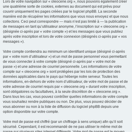
Lors de votre navigation sur « oleocene.org », nous pouvons également créer
une quatrième sorte de cookies, externes au document qui est prévu pour
couvrir uniquement les pages créées par le logiciel phpBB. La seconde
manière est de récupérer les informations que vous nous envoyez et que nous
collectons. Ceci peut correspondre — mais n’est pas limité à — la publication
de messages en tant qu’utilisateur anonyme, l’inscription sur « oleocene.org »
(désignée ci-après par « votre compte ») et les messages que vous publiez
après votre inscription et lors de votre connexion (désignés ci-après par « vos
messages »).
Votre compte contiendra au minimum un identifiant unique (désigné ci-après
par « votre nom d’utilisateur ») et un mot de passe personnel vous permettant
de vous connecter à votre compte (désigné ci-après par « votre mot de
passe ») et une adresse de courriel personnelle. Les informations de votre
compte sur « oleocene.org » sont protégées par les lois de protection des
données applicables dans le pays qui héberge notre serveur. Toutes les
informations, en-dehors de votre nom d’utilisateur, de votre mot de passe et de
votre adresse de courriel requis par « oleocene.org » durant votre inscription,
sont obligatoires ou facultatives, à la seule discrétion de « oleocene.org ».
Dans tous les cas, vous pouvez contrôler quelles informations de votre compte
vous souhaitez rendre publiques ou non. De plus, vous pouvez décider de
vous abonner ou non à la liste de diffusion du logiciel phpBB depuis une
option disponible sur votre compte.
Votre mot de passe est chiffré (par un chiffrage à sens unique) afin qu’il soit
sécurisé. Cependant, il est recommandé de ne pas utiliser le même mot de
passe sur plusieurs sites internet différents. Votre mot de passe est le moyen