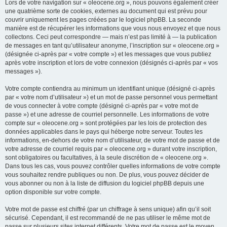
Lors de votre navigation sur « oleocene.org », nous pouvons également créer
une quatrième sorte de cookies, externes au document qui est prévu pour
couvrir uniquement les pages créées par le logiciel phpBB. La seconde
manière est de récupérer les informations que vous nous envoyez et que nous
collectons. Ceci peut correspondre — mais n’est pas limité à — la publication
de messages en tant qu’utilisateur anonyme, l’inscription sur « oleocene.org »
(désignée ci-après par « votre compte ») et les messages que vous publiez
après votre inscription et lors de votre connexion (désignés ci-après par « vos
messages »).
Votre compte contiendra au minimum un identifiant unique (désigné ci-après
par « votre nom d’utilisateur ») et un mot de passe personnel vous permettant
de vous connecter à votre compte (désigné ci-après par « votre mot de
passe ») et une adresse de courriel personnelle. Les informations de votre
compte sur « oleocene.org » sont protégées par les lois de protection des
données applicables dans le pays qui héberge notre serveur. Toutes les
informations, en-dehors de votre nom d’utilisateur, de votre mot de passe et de
votre adresse de courriel requis par « oleocene.org » durant votre inscription,
sont obligatoires ou facultatives, à la seule discrétion de « oleocene.org ».
Dans tous les cas, vous pouvez contrôler quelles informations de votre compte
vous souhaitez rendre publiques ou non. De plus, vous pouvez décider de
vous abonner ou non à la liste de diffusion du logiciel phpBB depuis une
option disponible sur votre compte.
Votre mot de passe est chiffré (par un chiffrage à sens unique) afin qu’il soit
sécurisé. Cependant, il est recommandé de ne pas utiliser le même mot de
passe sur plusieurs sites internet différents. Votre mot de passe est le moyen