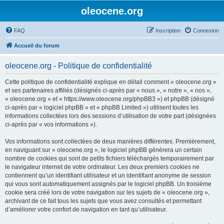
oleocene.org
FAQ
Inscription
Connexion
Accueil du forum
oleocene.org - Politique de confidentialité
Cette politique de confidentialité explique en détail comment « oleocene.org »
et ses partenaires affiliés (désignés ci-après par « nous », « notre », « nos »,
« oleocene.org » et « https://www.oleocene.org/phpBB3 ») et phpBB (désigné
ci-après par « logiciel phpBB » et « phpBB Limited ») utilisent toutes les
informations collectées lors des sessions d’utilisation de votre part (désignées
ci-après par « vos informations »).
Vos informations sont collectées de deux manières différentes. Premièrement,
en naviguant sur « oleocene.org », le logiciel phpBB génèrera un certain
nombre de cookies qui sont de petits fichiers téléchargés temporairement par
le navigateur internet de votre ordinateur. Les deux premiers cookies ne
contiennent qu’un identifiant utilisateur et un identifiant anonyme de session
qui vous sont automatiquement assignés par le logiciel phpBB. Un troisième
cookie sera créé lors de votre navigation sur les sujets de « oleocene.org »,
archivant de ce fait tous les sujets que vous avez consultés et permettant
d’améliorer votre confort de navigation en tant qu’utilisateur.