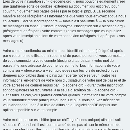
Lors de votre navigation sur « oleocene.org », nous pouvons également créer
une quatrième sorte de cookies, externes au document qui est prévu pour
couvrir uniquement les pages créées par le logiciel phpBB. La seconde
manière est de récupérer les informations que vous nous envoyez et que nous
collectons. Ceci peut correspondre — mais n’est pas limité à — la publication
de messages en tant qu’utilisateur anonyme, l’inscription sur « oleocene.org »
(désignée ci-après par « votre compte ») et les messages que vous publiez
après votre inscription et lors de votre connexion (désignés ci-après par « vos
messages »).
Votre compte contiendra au minimum un identifiant unique (désigné ci-après
par « votre nom d’utilisateur ») et un mot de passe personnel vous permettant
de vous connecter à votre compte (désigné ci-après par « votre mot de
passe ») et une adresse de courriel personnelle. Les informations de votre
compte sur « oleocene.org » sont protégées par les lois de protection des
données applicables dans le pays qui héberge notre serveur. Toutes les
informations, en-dehors de votre nom d’utilisateur, de votre mot de passe et de
votre adresse de courriel requis par « oleocene.org » durant votre inscription,
sont obligatoires ou facultatives, à la seule discrétion de « oleocene.org ».
Dans tous les cas, vous pouvez contrôler quelles informations de votre compte
vous souhaitez rendre publiques ou non. De plus, vous pouvez décider de
vous abonner ou non à la liste de diffusion du logiciel phpBB depuis une
option disponible sur votre compte.
Votre mot de passe est chiffré (par un chiffrage à sens unique) afin qu’il soit
sécurisé. Cependant, il est recommandé de ne pas utiliser le même mot de
passe sur plusieurs sites internet différents. Votre mot de passe est le moyen