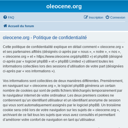
oleocene.org
FAQ
Inscription
Connexion
Accueil du forum
oleocene.org - Politique de confidentialité
Cette politique de confidentialité explique en détail comment « oleocene.org »
et ses partenaires affiliés (désignés ci-après par « nous », « notre », « nos »,
« oleocene.org » et « https://www.oleocene.org/phpBB3 ») et phpBB (désigné
ci-après par « logiciel phpBB » et « phpBB Limited ») utilisent toutes les
informations collectées lors des sessions d’utilisation de votre part (désignées
ci-après par « vos informations »).
Vos informations sont collectées de deux manières différentes. Premièrement,
en naviguant sur « oleocene.org », le logiciel phpBB génèrera un certain
nombre de cookies qui sont de petits fichiers téléchargés temporairement par
le navigateur internet de votre ordinateur. Les deux premiers cookies ne
contiennent qu’un identifiant utilisateur et un identifiant anonyme de session
qui vous sont automatiquement assignés par le logiciel phpBB. Un troisième
cookie sera créé lors de votre navigation sur les sujets de « oleocene.org »,
archivant de ce fait tous les sujets que vous avez consultés et permettant
d’améliorer votre confort de navigation en tant qu’utilisateur.