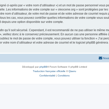
igné ci-après par « votre nom d’utilisateur ») et un mot de passe personnel vous p
elle. Les informations de votre compte sur « oleocene.org » sont protégées par les
re nom d’utilisateur, de votre mot de passe et de votre adresse de courriel requis p
ns tous les cas, vous pouvez contrôler quelles informations de votre compte vous s
BB depuis une option disponible sur votre compte.
afin qu’il soit sécurisé. Cependant, il est recommandé de ne pas utiliser le même mot
, veillez donc à le conservez précieusement. En aucun cas une personne affiliée à 
bliez le mot de passe de votre compte, vous pouvez utiliser la fonction « J’ai per
r votre nom d’utilisateur et votre adresse de courriel et le logiciel phpBB génére
Nous
Développé par
phpBB
® Forum Software © phpBB Limited
Traduction française officielle
©
Qiaeru
Confidentialité
|
Conditions