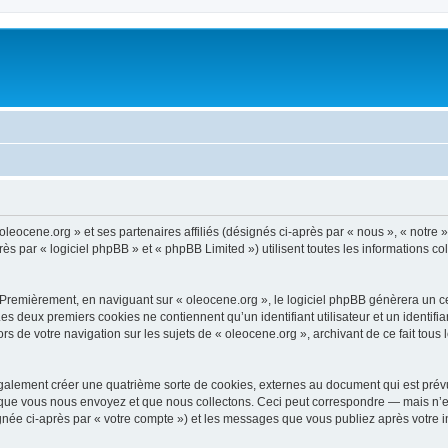
oleocene.org » et ses partenaires affiliés (désignés ci-après par « nous », « notre »
 par « logiciel phpBB » et « phpBB Limited ») utilisent toutes les informations coll
 Premièrement, en naviguant sur « oleocene.org », le logiciel phpBB génèrera un ce
 Les deux premiers cookies ne contiennent qu’un identifiant utilisateur et un ident
rs de votre navigation sur les sujets de « oleocene.org », archivant de ce fait tous
galement créer une quatrième sorte de cookies, externes au document qui est prévu
que vous nous envoyez et que nous collectons. Ceci peut correspondre — mais n’es
ignée ci-après par « votre compte ») et les messages que vous publiez après votre i