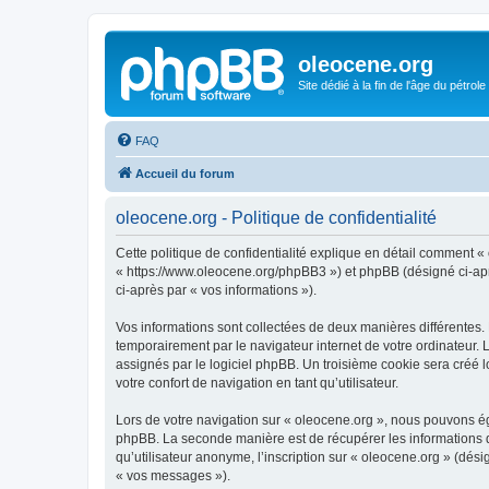
oleocene.org
Site dédié à la fin de l'âge du pétrole
FAQ
Accueil du forum
oleocene.org - Politique de confidentialité
Cette politique de confidentialité explique en détail comment « 
« https://www.oleocene.org/phpBB3 ») et phpBB (désigné ci-après
ci-après par « vos informations »).
Vos informations sont collectées de deux manières différentes.
temporairement par le navigateur internet de votre ordinateur.
assignés par le logiciel phpBB. Un troisième cookie sera créé lo
votre confort de navigation en tant qu’utilisateur.
Lors de votre navigation sur « oleocene.org », nous pouvons é
phpBB. La seconde manière est de récupérer les informations 
qu’utilisateur anonyme, l’inscription sur « oleocene.org » (dés
« vos messages »).