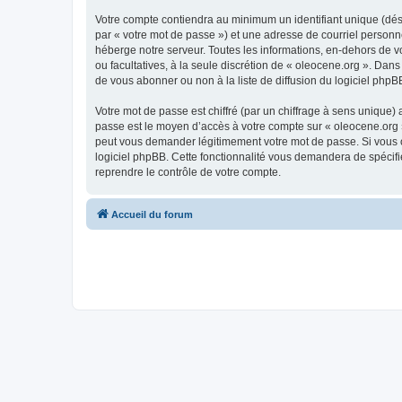
Votre compte contiendra au minimum un identifiant unique (dés
par « votre mot de passe ») et une adresse de courriel personn
héberge notre serveur. Toutes les informations, en-dehors de vot
ou facultatives, à la seule discrétion de « oleocene.org ». Da
de vous abonner ou non à la liste de diffusion du logiciel php
Votre mot de passe est chiffré (par un chiffrage à sens unique) 
passe est le moyen d’accès à votre compte sur « oleocene.org »
peut vous demander légitimement votre mot de passe. Si vous ou
logiciel phpBB. Cette fonctionnalité vous demandera de spécifie
reprendre le contrôle de votre compte.
Accueil du forum