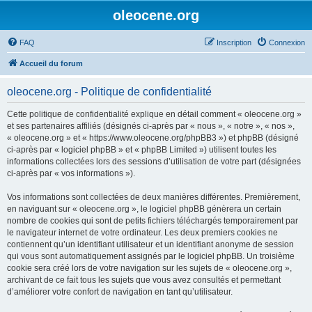
oleocene.org
FAQ
Inscription
Connexion
Accueil du forum
oleocene.org - Politique de confidentialité
Cette politique de confidentialité explique en détail comment « oleocene.org »
et ses partenaires affiliés (désignés ci-après par « nous », « notre », « nos »,
« oleocene.org » et « https://www.oleocene.org/phpBB3 ») et phpBB (désigné
ci-après par « logiciel phpBB » et « phpBB Limited ») utilisent toutes les
informations collectées lors des sessions d’utilisation de votre part (désignées
ci-après par « vos informations »).
Vos informations sont collectées de deux manières différentes. Premièrement,
en naviguant sur « oleocene.org », le logiciel phpBB génèrera un certain
nombre de cookies qui sont de petits fichiers téléchargés temporairement par
le navigateur internet de votre ordinateur. Les deux premiers cookies ne
contiennent qu’un identifiant utilisateur et un identifiant anonyme de session
qui vous sont automatiquement assignés par le logiciel phpBB. Un troisième
cookie sera créé lors de votre navigation sur les sujets de « oleocene.org »,
archivant de ce fait tous les sujets que vous avez consultés et permettant
d’améliorer votre confort de navigation en tant qu’utilisateur.