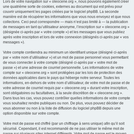
Lors de votre navigation sur « oleocene.org », nous pouvons également créer
une quatrième sorte de cookies, externes au document qui est prévu pour
couvrir uniquement les pages créées par le logiciel phpBB. La seconde
manière est de récupérer les informations que vous nous envoyez et que nous
collectons. Ceci peut correspondre — mais n’est pas limité à — la publication
de messages en tant qu’utilisateur anonyme, l’inscription sur « oleocene.org »
(désignée ci-après par « votre compte ») et les messages que vous publiez
après votre inscription et lors de votre connexion (désignés ci-après par « vos
messages »).
Votre compte contiendra au minimum un identifiant unique (désigné ci-après
par « votre nom d’utilisateur ») et un mot de passe personnel vous permettant
de vous connecter à votre compte (désigné ci-après par « votre mot de
passe ») et une adresse de courriel personnelle. Les informations de votre
compte sur « oleocene.org » sont protégées par les lois de protection des
données applicables dans le pays qui héberge notre serveur. Toutes les
informations, en-dehors de votre nom d’utilisateur, de votre mot de passe et de
votre adresse de courriel requis par « oleocene.org » durant votre inscription,
sont obligatoires ou facultatives, à la seule discrétion de « oleocene.org ».
Dans tous les cas, vous pouvez contrôler quelles informations de votre compte
vous souhaitez rendre publiques ou non. De plus, vous pouvez décider de
vous abonner ou non à la liste de diffusion du logiciel phpBB depuis une
option disponible sur votre compte.
Votre mot de passe est chiffré (par un chiffrage à sens unique) afin qu’il soit
sécurisé. Cependant, il est recommandé de ne pas utiliser le même mot de
passe sur plusieurs sites internet différents. Votre mot de passe est le moyen