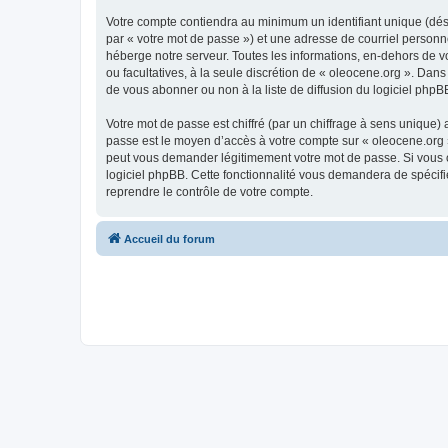
Votre compte contiendra au minimum un identifiant unique (dés
par « votre mot de passe ») et une adresse de courriel personn
héberge notre serveur. Toutes les informations, en-dehors de vot
ou facultatives, à la seule discrétion de « oleocene.org ». Da
de vous abonner ou non à la liste de diffusion du logiciel php
Votre mot de passe est chiffré (par un chiffrage à sens unique) 
passe est le moyen d’accès à votre compte sur « oleocene.org »
peut vous demander légitimement votre mot de passe. Si vous ou
logiciel phpBB. Cette fonctionnalité vous demandera de spécifie
reprendre le contrôle de votre compte.
Accueil du forum