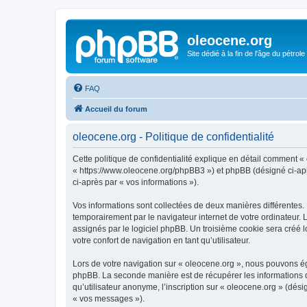
oleocene.org
Site dédié à la fin de l'âge du pétrole
FAQ
Accueil du forum
oleocene.org - Politique de confidentialité
Cette politique de confidentialité explique en détail comment « 
« https://www.oleocene.org/phpBB3 ») et phpBB (désigné ci-après
ci-après par « vos informations »).
Vos informations sont collectées de deux manières différentes.
temporairement par le navigateur internet de votre ordinateur.
assignés par le logiciel phpBB. Un troisième cookie sera créé lo
votre confort de navigation en tant qu’utilisateur.
Lors de votre navigation sur « oleocene.org », nous pouvons é
phpBB. La seconde manière est de récupérer les informations 
qu’utilisateur anonyme, l’inscription sur « oleocene.org » (dés
« vos messages »).