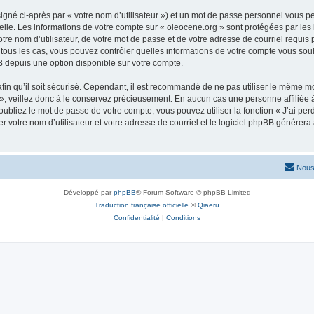
igné ci-après par « votre nom d’utilisateur ») et un mot de passe personnel vous p
elle. Les informations de votre compte sur « oleocene.org » sont protégées par les
re nom d’utilisateur, de votre mot de passe et de votre adresse de courriel requis p
ns tous les cas, vous pouvez contrôler quelles informations de votre compte vous s
BB depuis une option disponible sur votre compte.
afin qu’il soit sécurisé. Cependant, il est recommandé de ne pas utiliser le même mot
, veillez donc à le conservez précieusement. En aucun cas une personne affiliée à 
bliez le mot de passe de votre compte, vous pouvez utiliser la fonction « J’ai per
r votre nom d’utilisateur et votre adresse de courriel et le logiciel phpBB génére
Nous
Développé par
phpBB
® Forum Software © phpBB Limited
Traduction française officielle
©
Qiaeru
Confidentialité
|
Conditions