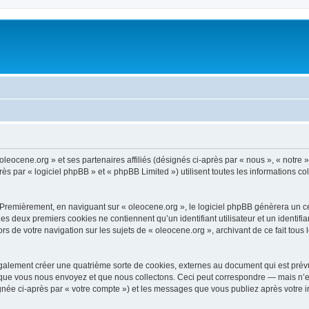
oleocene.org » et ses partenaires affiliés (désignés ci-après par « nous », « notre »
 par « logiciel phpBB » et « phpBB Limited ») utilisent toutes les informations coll
 Premièrement, en naviguant sur « oleocene.org », le logiciel phpBB génèrera un ce
 Les deux premiers cookies ne contiennent qu’un identifiant utilisateur et un ident
rs de votre navigation sur les sujets de « oleocene.org », archivant de ce fait tous
galement créer une quatrième sorte de cookies, externes au document qui est prévu
que vous nous envoyez et que nous collectons. Ceci peut correspondre — mais n’es
ignée ci-après par « votre compte ») et les messages que vous publiez après votre i