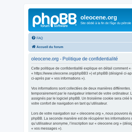
oleocene.org
Site dédié à la fin de l'âge du pétrole
FAQ
Accueil du forum
oleocene.org - Politique de confidentialité
Cette politique de confidentialité explique en détail comment « 
« https://www.oleocene.org/phpBB3 ») et phpBB (désigné ci-après
ci-après par « vos informations »).
Vos informations sont collectées de deux manières différentes.
temporairement par le navigateur internet de votre ordinateur.
assignés par le logiciel phpBB. Un troisième cookie sera créé lo
votre confort de navigation en tant qu’utilisateur.
Lors de votre navigation sur « oleocene.org », nous pouvons é
phpBB. La seconde manière est de récupérer les informations 
qu’utilisateur anonyme, l’inscription sur « oleocene.org » (dés
« vos messages »).