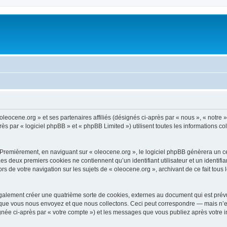
oleocene.org » et ses partenaires affiliés (désignés ci-après par « nous », « notre »
 par « logiciel phpBB » et « phpBB Limited ») utilisent toutes les informations coll
 Premièrement, en naviguant sur « oleocene.org », le logiciel phpBB génèrera un ce
 Les deux premiers cookies ne contiennent qu’un identifiant utilisateur et un ident
rs de votre navigation sur les sujets de « oleocene.org », archivant de ce fait tous
galement créer une quatrième sorte de cookies, externes au document qui est prévu
que vous nous envoyez et que nous collectons. Ceci peut correspondre — mais n’es
ignée ci-après par « votre compte ») et les messages que vous publiez après votre i