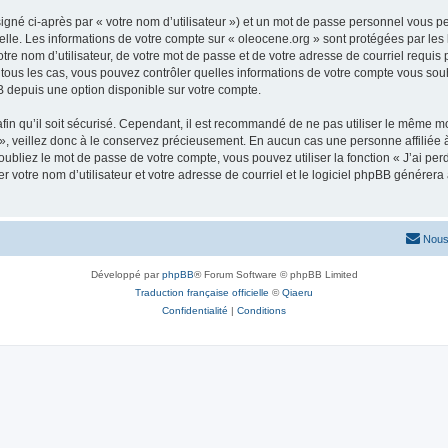
igné ci-après par « votre nom d’utilisateur ») et un mot de passe personnel vous p
elle. Les informations de votre compte sur « oleocene.org » sont protégées par les
re nom d’utilisateur, de votre mot de passe et de votre adresse de courriel requis p
ns tous les cas, vous pouvez contrôler quelles informations de votre compte vous s
BB depuis une option disponible sur votre compte.
afin qu’il soit sécurisé. Cependant, il est recommandé de ne pas utiliser le même mot
, veillez donc à le conservez précieusement. En aucun cas une personne affiliée à 
bliez le mot de passe de votre compte, vous pouvez utiliser la fonction « J’ai per
r votre nom d’utilisateur et votre adresse de courriel et le logiciel phpBB génére
Nous
Développé par
phpBB
® Forum Software © phpBB Limited
Traduction française officielle
©
Qiaeru
Confidentialité
|
Conditions