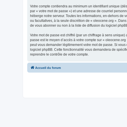
Votre compte contiendra au minimum un identifiant unique (dés
par « votre mot de passe ») et une adresse de courriel personn
héberge notre serveur. Toutes les informations, en-dehors de vot
ou facultatives, à la seule discrétion de « oleocene.org ». Da
de vous abonner ou non à la liste de diffusion du logiciel php
Votre mot de passe est chiffré (par un chiffrage à sens unique) 
passe est le moyen d’accès à votre compte sur « oleocene.org »
peut vous demander légitimement votre mot de passe. Si vous ou
logiciel phpBB. Cette fonctionnalité vous demandera de spécifie
reprendre le contrôle de votre compte.
Accueil du forum