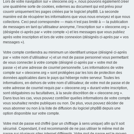
Lors de votre navigation sur « oleocene.org », nous pouvons également créer
une quatrième sorte de cookies, externes au document qui est prévu pour
couvrir uniquement les pages créées par le logiciel phpBB. La seconde
manière est de récupérer les informations que vous nous envoyez et que nous
collectons. Ceci peut correspondre — mais n’est pas limité à — la publication
de messages en tant qu’utilisateur anonyme, l’inscription sur « oleocene.org »
(désignée ci-après par « votre compte ») et les messages que vous publiez
après votre inscription et lors de votre connexion (désignés ci-après par « vos
messages »).
Votre compte contiendra au minimum un identifiant unique (désigné ci-après
par « votre nom d’utilisateur ») et un mot de passe personnel vous permettant
de vous connecter à votre compte (désigné ci-après par « votre mot de
passe ») et une adresse de courriel personnelle. Les informations de votre
compte sur « oleocene.org » sont protégées par les lois de protection des
données applicables dans le pays qui héberge notre serveur. Toutes les
informations, en-dehors de votre nom d’utilisateur, de votre mot de passe et de
votre adresse de courriel requis par « oleocene.org » durant votre inscription,
sont obligatoires ou facultatives, à la seule discrétion de « oleocene.org ».
Dans tous les cas, vous pouvez contrôler quelles informations de votre compte
vous souhaitez rendre publiques ou non. De plus, vous pouvez décider de
vous abonner ou non à la liste de diffusion du logiciel phpBB depuis une
option disponible sur votre compte.
Votre mot de passe est chiffré (par un chiffrage à sens unique) afin qu’il soit
sécurisé. Cependant, il est recommandé de ne pas utiliser le même mot de
passe sur plusieurs sites internet différents. Votre mot de passe est le moyen