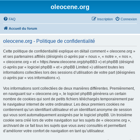
oleocene.org
FAQ
Inscription
Connexion
Accueil du forum
oleocene.org - Politique de confidentialité
Cette politique de confidentialité explique en détail comment « oleocene.org »
et ses partenaires affiliés (désignés ci-après par « nous », « notre », « nos »,
« oleocene.org » et « https://www.oleocene.org/phpBB3 ») et phpBB (désigné
ci-après par « logiciel phpBB » et « phpBB Limited ») utilisent toutes les
informations collectées lors des sessions d’utilisation de votre part (désignées
ci-après par « vos informations »).
Vos informations sont collectées de deux manières différentes. Premièrement,
en naviguant sur « oleocene.org », le logiciel phpBB génèrera un certain
nombre de cookies qui sont de petits fichiers téléchargés temporairement par
le navigateur internet de votre ordinateur. Les deux premiers cookies ne
contiennent qu’un identifiant utilisateur et un identifiant anonyme de session
qui vous sont automatiquement assignés par le logiciel phpBB. Un troisième
cookie sera créé lors de votre navigation sur les sujets de « oleocene.org »,
archivant de ce fait tous les sujets que vous avez consultés et permettant
d’améliorer votre confort de navigation en tant qu’utilisateur.