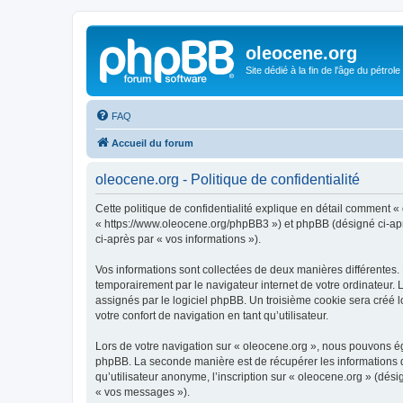
oleocene.org
Site dédié à la fin de l'âge du pétrole
FAQ
Accueil du forum
oleocene.org - Politique de confidentialité
Cette politique de confidentialité explique en détail comment « 
« https://www.oleocene.org/phpBB3 ») et phpBB (désigné ci-après
ci-après par « vos informations »).
Vos informations sont collectées de deux manières différentes.
temporairement par le navigateur internet de votre ordinateur.
assignés par le logiciel phpBB. Un troisième cookie sera créé lo
votre confort de navigation en tant qu’utilisateur.
Lors de votre navigation sur « oleocene.org », nous pouvons é
phpBB. La seconde manière est de récupérer les informations 
qu’utilisateur anonyme, l’inscription sur « oleocene.org » (dés
« vos messages »).