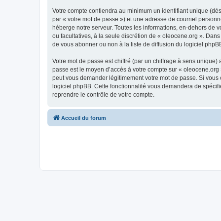
Votre compte contiendra au minimum un identifiant unique (dés
par « votre mot de passe ») et une adresse de courriel personn
héberge notre serveur. Toutes les informations, en-dehors de vot
ou facultatives, à la seule discrétion de « oleocene.org ». Da
de vous abonner ou non à la liste de diffusion du logiciel php
Votre mot de passe est chiffré (par un chiffrage à sens unique) 
passe est le moyen d’accès à votre compte sur « oleocene.org »
peut vous demander légitimement votre mot de passe. Si vous ou
logiciel phpBB. Cette fonctionnalité vous demandera de spécifie
reprendre le contrôle de votre compte.
Accueil du forum