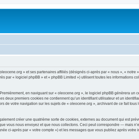
oleocene.org » et ses partenaires affiliés (désignés ci-après par « nous », « notre »
 par « logiciel phpBB » et « phpBB Limited ») utilisent toutes les informations coll
 Premièrement, en naviguant sur « oleocene.org », le logiciel phpBB génèrera un ce
 Les deux premiers cookies ne contiennent qu’un identifiant utilisateur et un ident
rs de votre navigation sur les sujets de « oleocene.org », archivant de ce fait tous
galement créer une quatrième sorte de cookies, externes au document qui est prévu
que vous nous envoyez et que nous collectons. Ceci peut correspondre — mais n’es
ignée ci-après par « votre compte ») et les messages que vous publiez après votre i