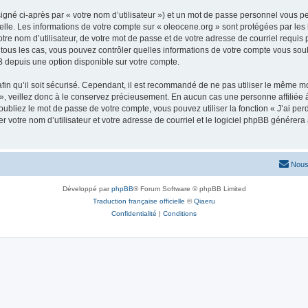
igné ci-après par « votre nom d’utilisateur ») et un mot de passe personnel vous p
elle. Les informations de votre compte sur « oleocene.org » sont protégées par les
re nom d’utilisateur, de votre mot de passe et de votre adresse de courriel requis p
ns tous les cas, vous pouvez contrôler quelles informations de votre compte vous s
BB depuis une option disponible sur votre compte.
afin qu’il soit sécurisé. Cependant, il est recommandé de ne pas utiliser le même mot
, veillez donc à le conservez précieusement. En aucun cas une personne affiliée à 
bliez le mot de passe de votre compte, vous pouvez utiliser la fonction « J’ai per
r votre nom d’utilisateur et votre adresse de courriel et le logiciel phpBB génére
Nous
Développé par
phpBB
® Forum Software © phpBB Limited
Traduction française officielle
©
Qiaeru
Confidentialité
|
Conditions