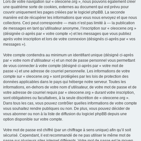
Lors de votre navigation sur « oleocene.org », nous pouvons également créer
une quatrième sorte de cookies, externes au document qui est prévu pour
couvrir uniquement les pages créées par le logiciel phpBB. La seconde
manière est de récupérer les informations que vous nous envoyez et que nous
collectons. Ceci peut correspondre — mais n’est pas limité à — la publication
de messages en tant qu’utilisateur anonyme, l’inscription sur « oleocene.org »
(désignée ci-après par « votre compte ») et les messages que vous publiez
après votre inscription et lors de votre connexion (désignés ci-après par « vos
messages »).
Votre compte contiendra au minimum un identifiant unique (désigné ci-après
par « votre nom d’utilisateur ») et un mot de passe personnel vous permettant
de vous connecter à votre compte (désigné ci-après par « votre mot de
passe ») et une adresse de courriel personnelle. Les informations de votre
compte sur « oleocene.org » sont protégées par les lois de protection des
données applicables dans le pays qui héberge notre serveur. Toutes les
informations, en-dehors de votre nom d’utilisateur, de votre mot de passe et de
votre adresse de courriel requis par « oleocene.org » durant votre inscription,
sont obligatoires ou facultatives, à la seule discrétion de « oleocene.org ».
Dans tous les cas, vous pouvez contrôler quelles informations de votre compte
vous souhaitez rendre publiques ou non. De plus, vous pouvez décider de
vous abonner ou non à la liste de diffusion du logiciel phpBB depuis une
option disponible sur votre compte.
Votre mot de passe est chiffré (par un chiffrage à sens unique) afin qu’il soit
sécurisé. Cependant, il est recommandé de ne pas utiliser le même mot de
passe sur plusieurs sites internet différents. Votre mot de passe est le moyen