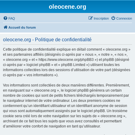
oleocene.org
FAQ
Inscription
Connexion
Accueil du forum
oleocene.org - Politique de confidentialité
Cette politique de confidentialité explique en détail comment « oleocene.org »
et ses partenaires affiliés (désignés ci-après par « nous », « notre », « nos »,
« oleocene.org » et « https://www.oleocene.org/phpBB3 ») et phpBB (désigné
ci-après par « logiciel phpBB » et « phpBB Limited ») utilisent toutes les
informations collectées lors des sessions d’utilisation de votre part (désignées
ci-après par « vos informations »).
Vos informations sont collectées de deux manières différentes. Premièrement,
en naviguant sur « oleocene.org », le logiciel phpBB génèrera un certain
nombre de cookies qui sont de petits fichiers téléchargés temporairement par
le navigateur internet de votre ordinateur. Les deux premiers cookies ne
contiennent qu’un identifiant utilisateur et un identifiant anonyme de session
qui vous sont automatiquement assignés par le logiciel phpBB. Un troisième
cookie sera créé lors de votre navigation sur les sujets de « oleocene.org »,
archivant de ce fait tous les sujets que vous avez consultés et permettant
d’améliorer votre confort de navigation en tant qu’utilisateur.