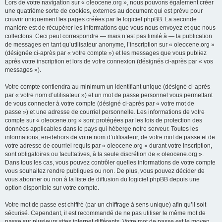
Lors de votre navigation sur « oleocene.org », nous pouvons également créer
une quatrième sorte de cookies, externes au document qui est prévu pour
couvrir uniquement les pages créées par le logiciel phpBB. La seconde
manière est de récupérer les informations que vous nous envoyez et que nous
collectons. Ceci peut correspondre — mais n’est pas limité à — la publication
de messages en tant qu’utilisateur anonyme, l’inscription sur « oleocene.org »
(désignée ci-après par « votre compte ») et les messages que vous publiez
après votre inscription et lors de votre connexion (désignés ci-après par « vos
messages »).
Votre compte contiendra au minimum un identifiant unique (désigné ci-après
par « votre nom d’utilisateur ») et un mot de passe personnel vous permettant
de vous connecter à votre compte (désigné ci-après par « votre mot de
passe ») et une adresse de courriel personnelle. Les informations de votre
compte sur « oleocene.org » sont protégées par les lois de protection des
données applicables dans le pays qui héberge notre serveur. Toutes les
informations, en-dehors de votre nom d’utilisateur, de votre mot de passe et de
votre adresse de courriel requis par « oleocene.org » durant votre inscription,
sont obligatoires ou facultatives, à la seule discrétion de « oleocene.org ».
Dans tous les cas, vous pouvez contrôler quelles informations de votre compte
vous souhaitez rendre publiques ou non. De plus, vous pouvez décider de
vous abonner ou non à la liste de diffusion du logiciel phpBB depuis une
option disponible sur votre compte.
Votre mot de passe est chiffré (par un chiffrage à sens unique) afin qu’il soit
sécurisé. Cependant, il est recommandé de ne pas utiliser le même mot de
passe sur plusieurs sites internet différents. Votre mot de passe est le moyen