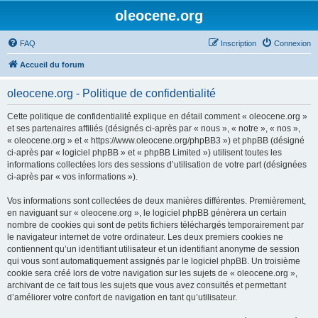
oleocene.org
FAQ
Inscription
Connexion
Accueil du forum
oleocene.org - Politique de confidentialité
Cette politique de confidentialité explique en détail comment « oleocene.org »
et ses partenaires affiliés (désignés ci-après par « nous », « notre », « nos »,
« oleocene.org » et « https://www.oleocene.org/phpBB3 ») et phpBB (désigné
ci-après par « logiciel phpBB » et « phpBB Limited ») utilisent toutes les
informations collectées lors des sessions d’utilisation de votre part (désignées
ci-après par « vos informations »).
Vos informations sont collectées de deux manières différentes. Premièrement,
en naviguant sur « oleocene.org », le logiciel phpBB génèrera un certain
nombre de cookies qui sont de petits fichiers téléchargés temporairement par
le navigateur internet de votre ordinateur. Les deux premiers cookies ne
contiennent qu’un identifiant utilisateur et un identifiant anonyme de session
qui vous sont automatiquement assignés par le logiciel phpBB. Un troisième
cookie sera créé lors de votre navigation sur les sujets de « oleocene.org »,
archivant de ce fait tous les sujets que vous avez consultés et permettant
d’améliorer votre confort de navigation en tant qu’utilisateur.