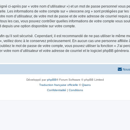
igné ci-après par « votre nom d’utilisateur ») et un mot de passe personnel vous p
elle. Les informations de votre compte sur « oleocene.org » sont protégées par les
re nom d’utilisateur, de votre mot de passe et de votre adresse de courriel requis p
ns tous les cas, vous pouvez contrôler quelles informations de votre compte vous s
BB depuis une option disponible sur votre compte.
afin qu’il soit sécurisé. Cependant, il est recommandé de ne pas utiliser le même mot
, veillez donc à le conservez précieusement. En aucun cas une personne affiliée à 
bliez le mot de passe de votre compte, vous pouvez utiliser la fonction « J’ai per
r votre nom d’utilisateur et votre adresse de courriel et le logiciel phpBB génére
Nous
Développé par
phpBB
® Forum Software © phpBB Limited
Traduction française officielle
©
Qiaeru
Confidentialité
|
Conditions