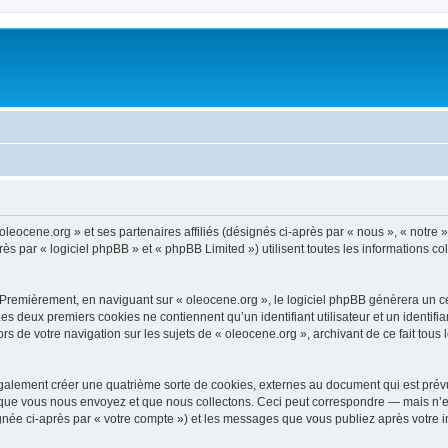
oleocene.org » et ses partenaires affiliés (désignés ci-après par « nous », « notre »
 par « logiciel phpBB » et « phpBB Limited ») utilisent toutes les informations coll
 Premièrement, en naviguant sur « oleocene.org », le logiciel phpBB génèrera un ce
 Les deux premiers cookies ne contiennent qu’un identifiant utilisateur et un ident
rs de votre navigation sur les sujets de « oleocene.org », archivant de ce fait tous
galement créer une quatrième sorte de cookies, externes au document qui est prévu
que vous nous envoyez et que nous collectons. Ceci peut correspondre — mais n’es
ignée ci-après par « votre compte ») et les messages que vous publiez après votre i