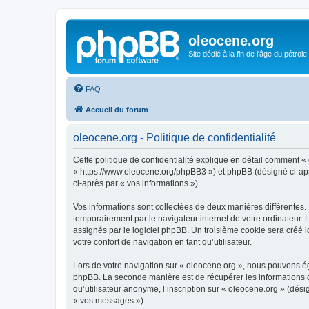
oleocene.org
Site dédié à la fin de l'âge du pétrole
FAQ
Accueil du forum
oleocene.org - Politique de confidentialité
Cette politique de confidentialité explique en détail comment « 
« https://www.oleocene.org/phpBB3 ») et phpBB (désigné ci-après
ci-après par « vos informations »).
Vos informations sont collectées de deux manières différentes.
temporairement par le navigateur internet de votre ordinateur.
assignés par le logiciel phpBB. Un troisième cookie sera créé lo
votre confort de navigation en tant qu’utilisateur.
Lors de votre navigation sur « oleocene.org », nous pouvons é
phpBB. La seconde manière est de récupérer les informations 
qu’utilisateur anonyme, l’inscription sur « oleocene.org » (dés
« vos messages »).