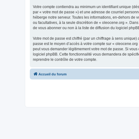
Votre compte contiendra au minimum un identifiant unique (dés
par « votre mot de passe ») et une adresse de courriel personn
héberge notre serveur. Toutes les informations, en-dehors de vot
ou facultatives, à la seule discrétion de « oleocene.org ». Da
de vous abonner ou non à la liste de diffusion du logiciel php
Votre mot de passe est chiffré (par un chiffrage à sens unique) 
passe est le moyen d’accès à votre compte sur « oleocene.org »
peut vous demander légitimement votre mot de passe. Si vous ou
logiciel phpBB. Cette fonctionnalité vous demandera de spécifie
reprendre le contrôle de votre compte.
Accueil du forum