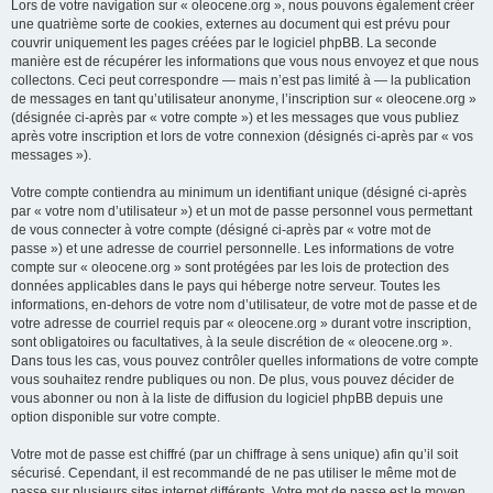
Lors de votre navigation sur « oleocene.org », nous pouvons également créer
une quatrième sorte de cookies, externes au document qui est prévu pour
couvrir uniquement les pages créées par le logiciel phpBB. La seconde
manière est de récupérer les informations que vous nous envoyez et que nous
collectons. Ceci peut correspondre — mais n’est pas limité à — la publication
de messages en tant qu’utilisateur anonyme, l’inscription sur « oleocene.org »
(désignée ci-après par « votre compte ») et les messages que vous publiez
après votre inscription et lors de votre connexion (désignés ci-après par « vos
messages »).
Votre compte contiendra au minimum un identifiant unique (désigné ci-après
par « votre nom d’utilisateur ») et un mot de passe personnel vous permettant
de vous connecter à votre compte (désigné ci-après par « votre mot de
passe ») et une adresse de courriel personnelle. Les informations de votre
compte sur « oleocene.org » sont protégées par les lois de protection des
données applicables dans le pays qui héberge notre serveur. Toutes les
informations, en-dehors de votre nom d’utilisateur, de votre mot de passe et de
votre adresse de courriel requis par « oleocene.org » durant votre inscription,
sont obligatoires ou facultatives, à la seule discrétion de « oleocene.org ».
Dans tous les cas, vous pouvez contrôler quelles informations de votre compte
vous souhaitez rendre publiques ou non. De plus, vous pouvez décider de
vous abonner ou non à la liste de diffusion du logiciel phpBB depuis une
option disponible sur votre compte.
Votre mot de passe est chiffré (par un chiffrage à sens unique) afin qu’il soit
sécurisé. Cependant, il est recommandé de ne pas utiliser le même mot de
passe sur plusieurs sites internet différents. Votre mot de passe est le moyen