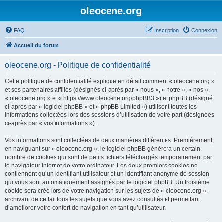
oleocene.org
FAQ
Inscription
Connexion
Accueil du forum
oleocene.org - Politique de confidentialité
Cette politique de confidentialité explique en détail comment « oleocene.org »
et ses partenaires affiliés (désignés ci-après par « nous », « notre », « nos »,
« oleocene.org » et « https://www.oleocene.org/phpBB3 ») et phpBB (désigné
ci-après par « logiciel phpBB » et « phpBB Limited ») utilisent toutes les
informations collectées lors des sessions d’utilisation de votre part (désignées
ci-après par « vos informations »).
Vos informations sont collectées de deux manières différentes. Premièrement,
en naviguant sur « oleocene.org », le logiciel phpBB génèrera un certain
nombre de cookies qui sont de petits fichiers téléchargés temporairement par
le navigateur internet de votre ordinateur. Les deux premiers cookies ne
contiennent qu’un identifiant utilisateur et un identifiant anonyme de session
qui vous sont automatiquement assignés par le logiciel phpBB. Un troisième
cookie sera créé lors de votre navigation sur les sujets de « oleocene.org »,
archivant de ce fait tous les sujets que vous avez consultés et permettant
d’améliorer votre confort de navigation en tant qu’utilisateur.