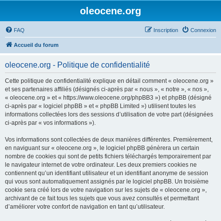
oleocene.org
FAQ
Inscription
Connexion
Accueil du forum
oleocene.org - Politique de confidentialité
Cette politique de confidentialité explique en détail comment « oleocene.org »
et ses partenaires affiliés (désignés ci-après par « nous », « notre », « nos »,
« oleocene.org » et « https://www.oleocene.org/phpBB3 ») et phpBB (désigné
ci-après par « logiciel phpBB » et « phpBB Limited ») utilisent toutes les
informations collectées lors des sessions d’utilisation de votre part (désignées
ci-après par « vos informations »).
Vos informations sont collectées de deux manières différentes. Premièrement,
en naviguant sur « oleocene.org », le logiciel phpBB génèrera un certain
nombre de cookies qui sont de petits fichiers téléchargés temporairement par
le navigateur internet de votre ordinateur. Les deux premiers cookies ne
contiennent qu’un identifiant utilisateur et un identifiant anonyme de session
qui vous sont automatiquement assignés par le logiciel phpBB. Un troisième
cookie sera créé lors de votre navigation sur les sujets de « oleocene.org »,
archivant de ce fait tous les sujets que vous avez consultés et permettant
d’améliorer votre confort de navigation en tant qu’utilisateur.