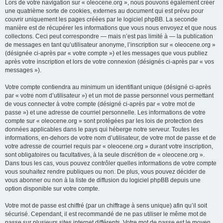
Lors de votre navigation sur « oleocene.org », nous pouvons également créer
une quatrième sorte de cookies, externes au document qui est prévu pour
couvrir uniquement les pages créées par le logiciel phpBB. La seconde
manière est de récupérer les informations que vous nous envoyez et que nous
collectons. Ceci peut correspondre — mais n’est pas limité à — la publication
de messages en tant qu’utilisateur anonyme, l’inscription sur « oleocene.org »
(désignée ci-après par « votre compte ») et les messages que vous publiez
après votre inscription et lors de votre connexion (désignés ci-après par « vos
messages »).
Votre compte contiendra au minimum un identifiant unique (désigné ci-après
par « votre nom d’utilisateur ») et un mot de passe personnel vous permettant
de vous connecter à votre compte (désigné ci-après par « votre mot de
passe ») et une adresse de courriel personnelle. Les informations de votre
compte sur « oleocene.org » sont protégées par les lois de protection des
données applicables dans le pays qui héberge notre serveur. Toutes les
informations, en-dehors de votre nom d’utilisateur, de votre mot de passe et de
votre adresse de courriel requis par « oleocene.org » durant votre inscription,
sont obligatoires ou facultatives, à la seule discrétion de « oleocene.org ».
Dans tous les cas, vous pouvez contrôler quelles informations de votre compte
vous souhaitez rendre publiques ou non. De plus, vous pouvez décider de
vous abonner ou non à la liste de diffusion du logiciel phpBB depuis une
option disponible sur votre compte.
Votre mot de passe est chiffré (par un chiffrage à sens unique) afin qu’il soit
sécurisé. Cependant, il est recommandé de ne pas utiliser le même mot de
passe sur plusieurs sites internet différents. Votre mot de passe est le moyen