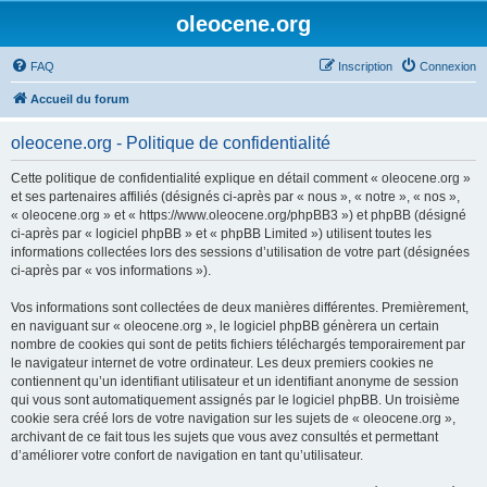
oleocene.org
FAQ
Inscription
Connexion
Accueil du forum
oleocene.org - Politique de confidentialité
Cette politique de confidentialité explique en détail comment « oleocene.org »
et ses partenaires affiliés (désignés ci-après par « nous », « notre », « nos »,
« oleocene.org » et « https://www.oleocene.org/phpBB3 ») et phpBB (désigné
ci-après par « logiciel phpBB » et « phpBB Limited ») utilisent toutes les
informations collectées lors des sessions d’utilisation de votre part (désignées
ci-après par « vos informations »).
Vos informations sont collectées de deux manières différentes. Premièrement,
en naviguant sur « oleocene.org », le logiciel phpBB génèrera un certain
nombre de cookies qui sont de petits fichiers téléchargés temporairement par
le navigateur internet de votre ordinateur. Les deux premiers cookies ne
contiennent qu’un identifiant utilisateur et un identifiant anonyme de session
qui vous sont automatiquement assignés par le logiciel phpBB. Un troisième
cookie sera créé lors de votre navigation sur les sujets de « oleocene.org »,
archivant de ce fait tous les sujets que vous avez consultés et permettant
d’améliorer votre confort de navigation en tant qu’utilisateur.