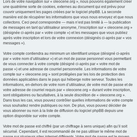
Lors de votre navigation sur « oleocene.org », nous pouvons également créer
une quatrième sorte de cookies, externes au document qui est prévu pour
couvrir uniquement les pages créées par le logiciel phpBB. La seconde
manière est de récupérer les informations que vous nous envoyez et que nous
collectons. Ceci peut correspondre — mais n’est pas limité à — la publication
de messages en tant qu’utilisateur anonyme, l’inscription sur « oleocene.org »
(désignée ci-après par « votre compte ») et les messages que vous publiez
après votre inscription et lors de votre connexion (désignés ci-après par « vos
messages »).
Votre compte contiendra au minimum un identifiant unique (désigné ci-après
par « votre nom d’utilisateur ») et un mot de passe personnel vous permettant
de vous connecter à votre compte (désigné ci-après par « votre mot de
passe ») et une adresse de courriel personnelle. Les informations de votre
compte sur « oleocene.org » sont protégées par les lois de protection des
données applicables dans le pays qui héberge notre serveur. Toutes les
informations, en-dehors de votre nom d’utilisateur, de votre mot de passe et de
votre adresse de courriel requis par « oleocene.org » durant votre inscription,
sont obligatoires ou facultatives, à la seule discrétion de « oleocene.org ».
Dans tous les cas, vous pouvez contrôler quelles informations de votre compte
vous souhaitez rendre publiques ou non. De plus, vous pouvez décider de
vous abonner ou non à la liste de diffusion du logiciel phpBB depuis une
option disponible sur votre compte.
Votre mot de passe est chiffré (par un chiffrage à sens unique) afin qu’il soit
sécurisé. Cependant, il est recommandé de ne pas utiliser le même mot de
passe sur plusieurs sites internet différents. Votre mot de passe est le moyen