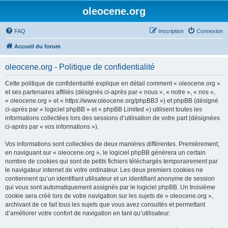
oleocene.org
FAQ
Inscription
Connexion
Accueil du forum
oleocene.org - Politique de confidentialité
Cette politique de confidentialité explique en détail comment « oleocene.org »
et ses partenaires affiliés (désignés ci-après par « nous », « notre », « nos »,
« oleocene.org » et « https://www.oleocene.org/phpBB3 ») et phpBB (désigné
ci-après par « logiciel phpBB » et « phpBB Limited ») utilisent toutes les
informations collectées lors des sessions d’utilisation de votre part (désignées
ci-après par « vos informations »).
Vos informations sont collectées de deux manières différentes. Premièrement,
en naviguant sur « oleocene.org », le logiciel phpBB génèrera un certain
nombre de cookies qui sont de petits fichiers téléchargés temporairement par
le navigateur internet de votre ordinateur. Les deux premiers cookies ne
contiennent qu’un identifiant utilisateur et un identifiant anonyme de session
qui vous sont automatiquement assignés par le logiciel phpBB. Un troisième
cookie sera créé lors de votre navigation sur les sujets de « oleocene.org »,
archivant de ce fait tous les sujets que vous avez consultés et permettant
d’améliorer votre confort de navigation en tant qu’utilisateur.