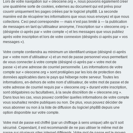
Lors de votre navigation sur « oleocene.org », nous pouvons également créer
une quatrième sorte de cookies, externes au document qui est prévu pour
couvrir uniquement les pages créées par le logiciel phpBB. La seconde
manière est de récupérer les informations que vous nous envoyez et que nous
collectons. Ceci peut correspondre — mais n’est pas limité à — la publication
de messages en tant qu’utilisateur anonyme, l’inscription sur « oleocene.org »
(désignée ci-après par « votre compte ») et les messages que vous publiez
après votre inscription et lors de votre connexion (désignés ci-après par « vos
messages »).
Votre compte contiendra au minimum un identifiant unique (désigné ci-après
par « votre nom d’utilisateur ») et un mot de passe personnel vous permettant
de vous connecter à votre compte (désigné ci-après par « votre mot de
passe ») et une adresse de courriel personnelle. Les informations de votre
compte sur « oleocene.org » sont protégées par les lois de protection des
données applicables dans le pays qui héberge notre serveur. Toutes les
informations, en-dehors de votre nom d’utilisateur, de votre mot de passe et de
votre adresse de courriel requis par « oleocene.org » durant votre inscription,
sont obligatoires ou facultatives, à la seule discrétion de « oleocene.org ».
Dans tous les cas, vous pouvez contrôler quelles informations de votre compte
vous souhaitez rendre publiques ou non. De plus, vous pouvez décider de
vous abonner ou non à la liste de diffusion du logiciel phpBB depuis une
option disponible sur votre compte.
Votre mot de passe est chiffré (par un chiffrage à sens unique) afin qu’il soit
sécurisé. Cependant, il est recommandé de ne pas utiliser le même mot de
passe sur plusieurs sites internet différents. Votre mot de passe est le moyen