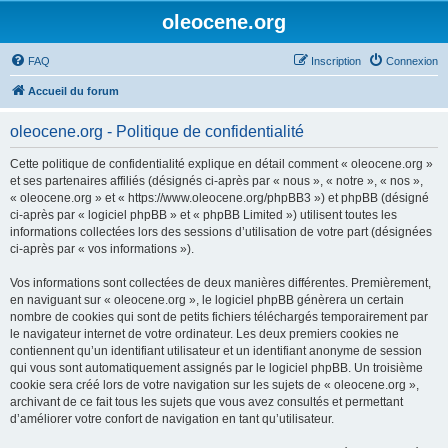
oleocene.org
FAQ
Inscription
Connexion
Accueil du forum
oleocene.org - Politique de confidentialité
Cette politique de confidentialité explique en détail comment « oleocene.org »
et ses partenaires affiliés (désignés ci-après par « nous », « notre », « nos »,
« oleocene.org » et « https://www.oleocene.org/phpBB3 ») et phpBB (désigné
ci-après par « logiciel phpBB » et « phpBB Limited ») utilisent toutes les
informations collectées lors des sessions d’utilisation de votre part (désignées
ci-après par « vos informations »).
Vos informations sont collectées de deux manières différentes. Premièrement,
en naviguant sur « oleocene.org », le logiciel phpBB génèrera un certain
nombre de cookies qui sont de petits fichiers téléchargés temporairement par
le navigateur internet de votre ordinateur. Les deux premiers cookies ne
contiennent qu’un identifiant utilisateur et un identifiant anonyme de session
qui vous sont automatiquement assignés par le logiciel phpBB. Un troisième
cookie sera créé lors de votre navigation sur les sujets de « oleocene.org »,
archivant de ce fait tous les sujets que vous avez consultés et permettant
d’améliorer votre confort de navigation en tant qu’utilisateur.