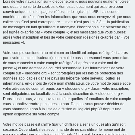
Lors de votre navigation sur « oleocene.org », nous pouvons également créer
une quatrième sorte de cookies, externes au document qui est prévu pour
couvrir uniquement les pages créées par le logiciel phpBB. La seconde
manière est de récupérer les informations que vous nous envoyez et que nous
collectons. Ceci peut correspondre — mais n’est pas limité à — la publication
de messages en tant qu’utilisateur anonyme, l’inscription sur « oleocene.org »
(désignée ci-après par « votre compte ») et les messages que vous publiez
après votre inscription et lors de votre connexion (désignés ci-après par « vos
messages »).
Votre compte contiendra au minimum un identifiant unique (désigné ci-après
par « votre nom d’utilisateur ») et un mot de passe personnel vous permettant
de vous connecter à votre compte (désigné ci-après par « votre mot de
passe ») et une adresse de courriel personnelle. Les informations de votre
compte sur « oleocene.org » sont protégées par les lois de protection des
données applicables dans le pays qui héberge notre serveur. Toutes les
informations, en-dehors de votre nom d’utilisateur, de votre mot de passe et de
votre adresse de courriel requis par « oleocene.org » durant votre inscription,
sont obligatoires ou facultatives, à la seule discrétion de « oleocene.org ».
Dans tous les cas, vous pouvez contrôler quelles informations de votre compte
vous souhaitez rendre publiques ou non. De plus, vous pouvez décider de
vous abonner ou non à la liste de diffusion du logiciel phpBB depuis une
option disponible sur votre compte.
Votre mot de passe est chiffré (par un chiffrage à sens unique) afin qu’il soit
sécurisé. Cependant, il est recommandé de ne pas utiliser le même mot de
passe sur plusieurs sites internet différents. Votre mot de passe est le moyen