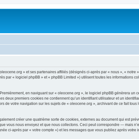
oleocene.org » et ses partenaires affiliés (désignés ci-après par « nous », « notre »
 par « logiciel phpBB » et « phpBB Limited ») utilisent toutes les informations coll
 Premièrement, en naviguant sur « oleocene.org », le logiciel phpBB génèrera un ce
 Les deux premiers cookies ne contiennent qu’un identifiant utilisateur et un ident
rs de votre navigation sur les sujets de « oleocene.org », archivant de ce fait tous
galement créer une quatrième sorte de cookies, externes au document qui est prévu
que vous nous envoyez et que nous collectons. Ceci peut correspondre — mais n’es
ignée ci-après par « votre compte ») et les messages que vous publiez après votre i