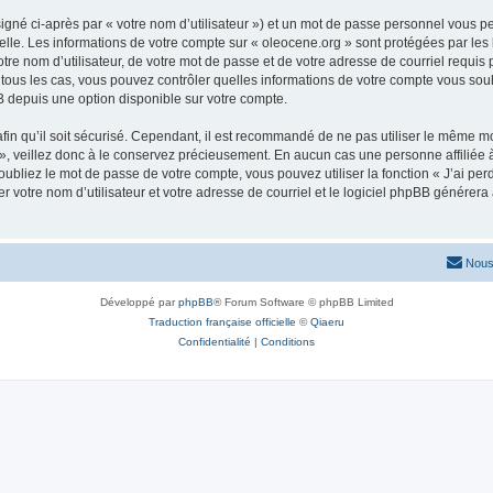
igné ci-après par « votre nom d’utilisateur ») et un mot de passe personnel vous p
elle. Les informations de votre compte sur « oleocene.org » sont protégées par les
re nom d’utilisateur, de votre mot de passe et de votre adresse de courriel requis p
ns tous les cas, vous pouvez contrôler quelles informations de votre compte vous s
BB depuis une option disponible sur votre compte.
afin qu’il soit sécurisé. Cependant, il est recommandé de ne pas utiliser le même mot
, veillez donc à le conservez précieusement. En aucun cas une personne affiliée à 
bliez le mot de passe de votre compte, vous pouvez utiliser la fonction « J’ai per
r votre nom d’utilisateur et votre adresse de courriel et le logiciel phpBB génére
Nous
Développé par
phpBB
® Forum Software © phpBB Limited
Traduction française officielle
©
Qiaeru
Confidentialité
|
Conditions