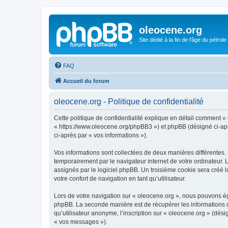
oleocene.org
Site dédié à la fin de l'âge du pétrole
FAQ
Accueil du forum
oleocene.org - Politique de confidentialité
Cette politique de confidentialité explique en détail comment « 
« https://www.oleocene.org/phpBB3 ») et phpBB (désigné ci-après
ci-après par « vos informations »).
Vos informations sont collectées de deux manières différentes.
temporairement par le navigateur internet de votre ordinateur.
assignés par le logiciel phpBB. Un troisième cookie sera créé lo
votre confort de navigation en tant qu’utilisateur.
Lors de votre navigation sur « oleocene.org », nous pouvons é
phpBB. La seconde manière est de récupérer les informations 
qu’utilisateur anonyme, l’inscription sur « oleocene.org » (dés
« vos messages »).