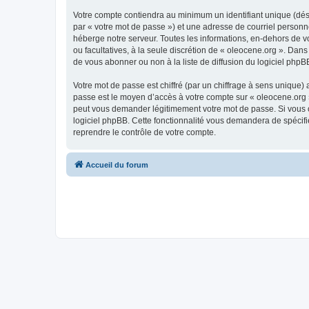
Votre compte contiendra au minimum un identifiant unique (dés
par « votre mot de passe ») et une adresse de courriel personn
héberge notre serveur. Toutes les informations, en-dehors de vot
ou facultatives, à la seule discrétion de « oleocene.org ». Da
de vous abonner ou non à la liste de diffusion du logiciel php
Votre mot de passe est chiffré (par un chiffrage à sens unique) 
passe est le moyen d’accès à votre compte sur « oleocene.org »
peut vous demander légitimement votre mot de passe. Si vous ou
logiciel phpBB. Cette fonctionnalité vous demandera de spécifie
reprendre le contrôle de votre compte.
Accueil du forum