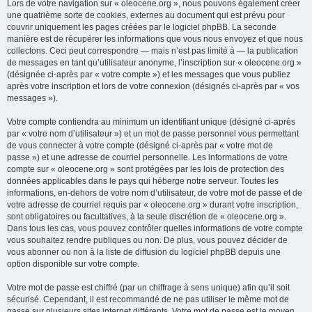
Lors de votre navigation sur « oleocene.org », nous pouvons également créer
une quatrième sorte de cookies, externes au document qui est prévu pour
couvrir uniquement les pages créées par le logiciel phpBB. La seconde
manière est de récupérer les informations que vous nous envoyez et que nous
collectons. Ceci peut correspondre — mais n’est pas limité à — la publication
de messages en tant qu’utilisateur anonyme, l’inscription sur « oleocene.org »
(désignée ci-après par « votre compte ») et les messages que vous publiez
après votre inscription et lors de votre connexion (désignés ci-après par « vos
messages »).
Votre compte contiendra au minimum un identifiant unique (désigné ci-après
par « votre nom d’utilisateur ») et un mot de passe personnel vous permettant
de vous connecter à votre compte (désigné ci-après par « votre mot de
passe ») et une adresse de courriel personnelle. Les informations de votre
compte sur « oleocene.org » sont protégées par les lois de protection des
données applicables dans le pays qui héberge notre serveur. Toutes les
informations, en-dehors de votre nom d’utilisateur, de votre mot de passe et de
votre adresse de courriel requis par « oleocene.org » durant votre inscription,
sont obligatoires ou facultatives, à la seule discrétion de « oleocene.org ».
Dans tous les cas, vous pouvez contrôler quelles informations de votre compte
vous souhaitez rendre publiques ou non. De plus, vous pouvez décider de
vous abonner ou non à la liste de diffusion du logiciel phpBB depuis une
option disponible sur votre compte.
Votre mot de passe est chiffré (par un chiffrage à sens unique) afin qu’il soit
sécurisé. Cependant, il est recommandé de ne pas utiliser le même mot de
passe sur plusieurs sites internet différents. Votre mot de passe est le moyen