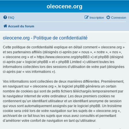
oleocene.org
FAQ
Inscription
Connexion
Accueil du forum
oleocene.org - Politique de confidentialité
Cette politique de confidentialité explique en détail comment « oleocene.org »
et ses partenaires affiliés (désignés ci-après par « nous », « notre », « nos »,
« oleocene.org » et « https://www.oleocene.org/phpBB3 ») et phpBB (désigné
ci-après par « logiciel phpBB » et « phpBB Limited ») utilisent toutes les
informations collectées lors des sessions d’utilisation de votre part (désignées
ci-après par « vos informations »).
Vos informations sont collectées de deux manières différentes. Premièrement,
en naviguant sur « oleocene.org », le logiciel phpBB génèrera un certain
nombre de cookies qui sont de petits fichiers téléchargés temporairement par
le navigateur internet de votre ordinateur. Les deux premiers cookies ne
contiennent qu’un identifiant utilisateur et un identifiant anonyme de session
qui vous sont automatiquement assignés par le logiciel phpBB. Un troisième
cookie sera créé lors de votre navigation sur les sujets de « oleocene.org »,
archivant de ce fait tous les sujets que vous avez consultés et permettant
d’améliorer votre confort de navigation en tant qu’utilisateur.