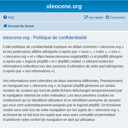
oleocene.org
FAQ
Inscription
Connexion
Accueil du forum
oleocene.org - Politique de confidentialité
Cette politique de confidentialité explique en détail comment « oleocene.org »
et ses partenaires affiliés (désignés ci-après par « nous », « notre », « nos »,
« oleocene.org » et « https://www.oleocene.org/phpBB3 ») et phpBB (désigné
ci-après par « logiciel phpBB » et « phpBB Limited ») utilisent toutes les
informations collectées lors des sessions d’utilisation de votre part (désignées
ci-après par « vos informations »).
Vos informations sont collectées de deux manières différentes. Premièrement,
en naviguant sur « oleocene.org », le logiciel phpBB génèrera un certain
nombre de cookies qui sont de petits fichiers téléchargés temporairement par
le navigateur internet de votre ordinateur. Les deux premiers cookies ne
contiennent qu’un identifiant utilisateur et un identifiant anonyme de session
qui vous sont automatiquement assignés par le logiciel phpBB. Un troisième
cookie sera créé lors de votre navigation sur les sujets de « oleocene.org »,
archivant de ce fait tous les sujets que vous avez consultés et permettant
d’améliorer votre confort de navigation en tant qu’utilisateur.