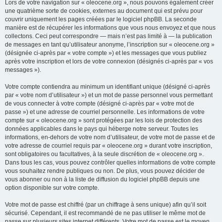
Lors de votre navigation sur « oleocene.org », nous pouvons également créer
une quatrième sorte de cookies, externes au document qui est prévu pour
couvrir uniquement les pages créées par le logiciel phpBB. La seconde
manière est de récupérer les informations que vous nous envoyez et que nous
collectons. Ceci peut correspondre — mais n’est pas limité à — la publication
de messages en tant qu’utilisateur anonyme, l’inscription sur « oleocene.org »
(désignée ci-après par « votre compte ») et les messages que vous publiez
après votre inscription et lors de votre connexion (désignés ci-après par « vos
messages »).
Votre compte contiendra au minimum un identifiant unique (désigné ci-après
par « votre nom d’utilisateur ») et un mot de passe personnel vous permettant
de vous connecter à votre compte (désigné ci-après par « votre mot de
passe ») et une adresse de courriel personnelle. Les informations de votre
compte sur « oleocene.org » sont protégées par les lois de protection des
données applicables dans le pays qui héberge notre serveur. Toutes les
informations, en-dehors de votre nom d’utilisateur, de votre mot de passe et de
votre adresse de courriel requis par « oleocene.org » durant votre inscription,
sont obligatoires ou facultatives, à la seule discrétion de « oleocene.org ».
Dans tous les cas, vous pouvez contrôler quelles informations de votre compte
vous souhaitez rendre publiques ou non. De plus, vous pouvez décider de
vous abonner ou non à la liste de diffusion du logiciel phpBB depuis une
option disponible sur votre compte.
Votre mot de passe est chiffré (par un chiffrage à sens unique) afin qu’il soit
sécurisé. Cependant, il est recommandé de ne pas utiliser le même mot de
passe sur plusieurs sites internet différents. Votre mot de passe est le moyen