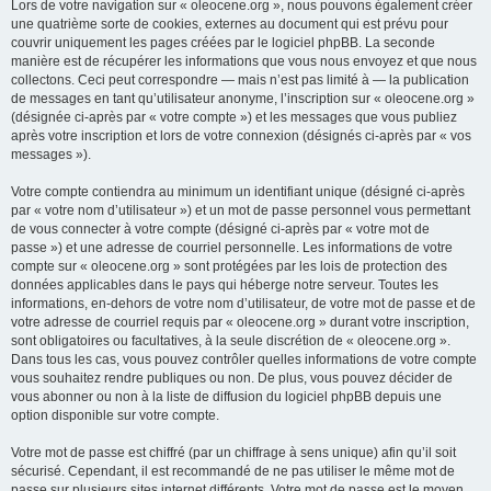
Lors de votre navigation sur « oleocene.org », nous pouvons également créer
une quatrième sorte de cookies, externes au document qui est prévu pour
couvrir uniquement les pages créées par le logiciel phpBB. La seconde
manière est de récupérer les informations que vous nous envoyez et que nous
collectons. Ceci peut correspondre — mais n’est pas limité à — la publication
de messages en tant qu’utilisateur anonyme, l’inscription sur « oleocene.org »
(désignée ci-après par « votre compte ») et les messages que vous publiez
après votre inscription et lors de votre connexion (désignés ci-après par « vos
messages »).
Votre compte contiendra au minimum un identifiant unique (désigné ci-après
par « votre nom d’utilisateur ») et un mot de passe personnel vous permettant
de vous connecter à votre compte (désigné ci-après par « votre mot de
passe ») et une adresse de courriel personnelle. Les informations de votre
compte sur « oleocene.org » sont protégées par les lois de protection des
données applicables dans le pays qui héberge notre serveur. Toutes les
informations, en-dehors de votre nom d’utilisateur, de votre mot de passe et de
votre adresse de courriel requis par « oleocene.org » durant votre inscription,
sont obligatoires ou facultatives, à la seule discrétion de « oleocene.org ».
Dans tous les cas, vous pouvez contrôler quelles informations de votre compte
vous souhaitez rendre publiques ou non. De plus, vous pouvez décider de
vous abonner ou non à la liste de diffusion du logiciel phpBB depuis une
option disponible sur votre compte.
Votre mot de passe est chiffré (par un chiffrage à sens unique) afin qu’il soit
sécurisé. Cependant, il est recommandé de ne pas utiliser le même mot de
passe sur plusieurs sites internet différents. Votre mot de passe est le moyen