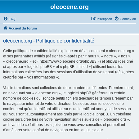
oleocene.org
FAQ
Inscription
Connexion
Accueil du forum
oleocene.org - Politique de confidentialité
Cette politique de confidentialité explique en détail comment « oleocene.org »
et ses partenaires affiliés (désignés ci-après par « nous », « notre », « nos »,
« oleocene.org » et « https://www.oleocene.org/phpBB3 ») et phpBB (désigné
ci-après par « logiciel phpBB » et « phpBB Limited ») utilisent toutes les
informations collectées lors des sessions d’utilisation de votre part (désignées
ci-après par « vos informations »).
Vos informations sont collectées de deux manières différentes. Premièrement,
en naviguant sur « oleocene.org », le logiciel phpBB génèrera un certain
nombre de cookies qui sont de petits fichiers téléchargés temporairement par
le navigateur internet de votre ordinateur. Les deux premiers cookies ne
contiennent qu’un identifiant utilisateur et un identifiant anonyme de session
qui vous sont automatiquement assignés par le logiciel phpBB. Un troisième
cookie sera créé lors de votre navigation sur les sujets de « oleocene.org »,
archivant de ce fait tous les sujets que vous avez consultés et permettant
d’améliorer votre confort de navigation en tant qu’utilisateur.