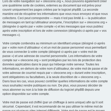
Lors de votre navigation sur « oleocene.org », nous pouvons également créer
une quatrième sorte de cookies, externes au document qui est prévu pour
couvrir uniquement les pages créées par le logiciel phpBB. La seconde
manière est de récupérer les informations que vous nous envoyez et que nous
collectons. Ceci peut correspondre — mais n’est pas limité à — la publication
de messages en tant qu’utilisateur anonyme, l’inscription sur « oleocene.org »
(désignée ci-après par « votre compte ») et les messages que vous publiez
après votre inscription et lors de votre connexion (désignés ci-après par « vos
messages »).
Votre compte contiendra au minimum un identifiant unique (désigné ci-après
par « votre nom d’utilisateur ») et un mot de passe personnel vous permettant
de vous connecter à votre compte (désigné ci-après par « votre mot de
passe ») et une adresse de courriel personnelle. Les informations de votre
compte sur « oleocene.org » sont protégées par les lois de protection des
données applicables dans le pays qui héberge notre serveur. Toutes les
informations, en-dehors de votre nom d’utilisateur, de votre mot de passe et de
votre adresse de courriel requis par « oleocene.org » durant votre inscription,
sont obligatoires ou facultatives, à la seule discrétion de « oleocene.org ».
Dans tous les cas, vous pouvez contrôler quelles informations de votre compte
vous souhaitez rendre publiques ou non. De plus, vous pouvez décider de
vous abonner ou non à la liste de diffusion du logiciel phpBB depuis une
option disponible sur votre compte.
Votre mot de passe est chiffré (par un chiffrage à sens unique) afin qu’il soit
sécurisé. Cependant, il est recommandé de ne pas utiliser le même mot de
passe sur plusieurs sites internet différents. Votre mot de passe est le moyen