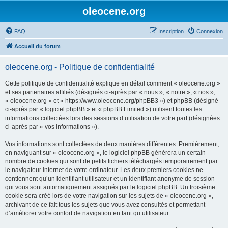
oleocene.org
FAQ
Inscription
Connexion
Accueil du forum
oleocene.org - Politique de confidentialité
Cette politique de confidentialité explique en détail comment « oleocene.org »
et ses partenaires affiliés (désignés ci-après par « nous », « notre », « nos »,
« oleocene.org » et « https://www.oleocene.org/phpBB3 ») et phpBB (désigné
ci-après par « logiciel phpBB » et « phpBB Limited ») utilisent toutes les
informations collectées lors des sessions d’utilisation de votre part (désignées
ci-après par « vos informations »).
Vos informations sont collectées de deux manières différentes. Premièrement,
en naviguant sur « oleocene.org », le logiciel phpBB génèrera un certain
nombre de cookies qui sont de petits fichiers téléchargés temporairement par
le navigateur internet de votre ordinateur. Les deux premiers cookies ne
contiennent qu’un identifiant utilisateur et un identifiant anonyme de session
qui vous sont automatiquement assignés par le logiciel phpBB. Un troisième
cookie sera créé lors de votre navigation sur les sujets de « oleocene.org »,
archivant de ce fait tous les sujets que vous avez consultés et permettant
d’améliorer votre confort de navigation en tant qu’utilisateur.