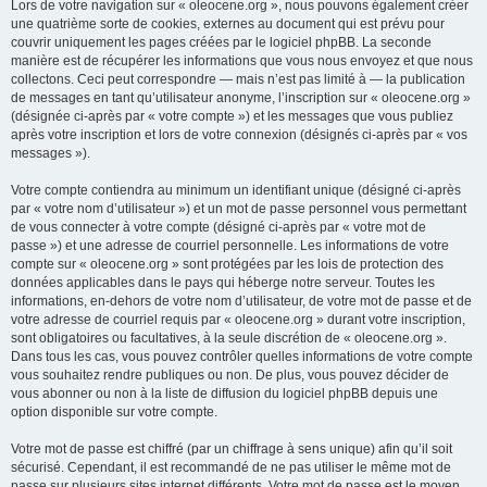
Lors de votre navigation sur « oleocene.org », nous pouvons également créer
une quatrième sorte de cookies, externes au document qui est prévu pour
couvrir uniquement les pages créées par le logiciel phpBB. La seconde
manière est de récupérer les informations que vous nous envoyez et que nous
collectons. Ceci peut correspondre — mais n’est pas limité à — la publication
de messages en tant qu’utilisateur anonyme, l’inscription sur « oleocene.org »
(désignée ci-après par « votre compte ») et les messages que vous publiez
après votre inscription et lors de votre connexion (désignés ci-après par « vos
messages »).
Votre compte contiendra au minimum un identifiant unique (désigné ci-après
par « votre nom d’utilisateur ») et un mot de passe personnel vous permettant
de vous connecter à votre compte (désigné ci-après par « votre mot de
passe ») et une adresse de courriel personnelle. Les informations de votre
compte sur « oleocene.org » sont protégées par les lois de protection des
données applicables dans le pays qui héberge notre serveur. Toutes les
informations, en-dehors de votre nom d’utilisateur, de votre mot de passe et de
votre adresse de courriel requis par « oleocene.org » durant votre inscription,
sont obligatoires ou facultatives, à la seule discrétion de « oleocene.org ».
Dans tous les cas, vous pouvez contrôler quelles informations de votre compte
vous souhaitez rendre publiques ou non. De plus, vous pouvez décider de
vous abonner ou non à la liste de diffusion du logiciel phpBB depuis une
option disponible sur votre compte.
Votre mot de passe est chiffré (par un chiffrage à sens unique) afin qu’il soit
sécurisé. Cependant, il est recommandé de ne pas utiliser le même mot de
passe sur plusieurs sites internet différents. Votre mot de passe est le moyen