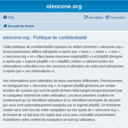
oleocene.org
FAQ
Inscription
Connexion
Accueil du forum
oleocene.org - Politique de confidentialité
Cette politique de confidentialité explique en détail comment « oleocene.org »
et ses partenaires affiliés (désignés ci-après par « nous », « notre », « nos »,
« oleocene.org » et « https://www.oleocene.org/phpBB3 ») et phpBB (désigné
ci-après par « logiciel phpBB » et « phpBB Limited ») utilisent toutes les
informations collectées lors des sessions d’utilisation de votre part (désignées
ci-après par « vos informations »).
Vos informations sont collectées de deux manières différentes. Premièrement,
en naviguant sur « oleocene.org », le logiciel phpBB génèrera un certain
nombre de cookies qui sont de petits fichiers téléchargés temporairement par
le navigateur internet de votre ordinateur. Les deux premiers cookies ne
contiennent qu’un identifiant utilisateur et un identifiant anonyme de session
qui vous sont automatiquement assignés par le logiciel phpBB. Un troisième
cookie sera créé lors de votre navigation sur les sujets de « oleocene.org »,
archivant de ce fait tous les sujets que vous avez consultés et permettant
d’améliorer votre confort de navigation en tant qu’utilisateur.