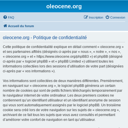
oleocene.org
FAQ
Inscription
Connexion
Accueil du forum
oleocene.org - Politique de confidentialité
Cette politique de confidentialité explique en détail comment « oleocene.org »
et ses partenaires affiliés (désignés ci-après par « nous », « notre », « nos »,
« oleocene.org » et « https://www.oleocene.org/phpBB3 ») et phpBB (désigné
ci-après par « logiciel phpBB » et « phpBB Limited ») utilisent toutes les
informations collectées lors des sessions d’utilisation de votre part (désignées
ci-après par « vos informations »).
Vos informations sont collectées de deux manières différentes. Premièrement,
en naviguant sur « oleocene.org », le logiciel phpBB génèrera un certain
nombre de cookies qui sont de petits fichiers téléchargés temporairement par
le navigateur internet de votre ordinateur. Les deux premiers cookies ne
contiennent qu’un identifiant utilisateur et un identifiant anonyme de session
qui vous sont automatiquement assignés par le logiciel phpBB. Un troisième
cookie sera créé lors de votre navigation sur les sujets de « oleocene.org »,
archivant de ce fait tous les sujets que vous avez consultés et permettant
d’améliorer votre confort de navigation en tant qu’utilisateur.