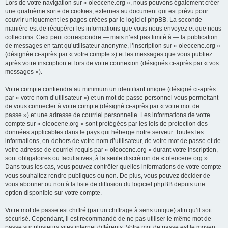
Lors de votre navigation sur « oleocene.org », nous pouvons également créer
une quatrième sorte de cookies, externes au document qui est prévu pour
couvrir uniquement les pages créées par le logiciel phpBB. La seconde
manière est de récupérer les informations que vous nous envoyez et que nous
collectons. Ceci peut correspondre — mais n’est pas limité à — la publication
de messages en tant qu’utilisateur anonyme, l’inscription sur « oleocene.org »
(désignée ci-après par « votre compte ») et les messages que vous publiez
après votre inscription et lors de votre connexion (désignés ci-après par « vos
messages »).
Votre compte contiendra au minimum un identifiant unique (désigné ci-après
par « votre nom d’utilisateur ») et un mot de passe personnel vous permettant
de vous connecter à votre compte (désigné ci-après par « votre mot de
passe ») et une adresse de courriel personnelle. Les informations de votre
compte sur « oleocene.org » sont protégées par les lois de protection des
données applicables dans le pays qui héberge notre serveur. Toutes les
informations, en-dehors de votre nom d’utilisateur, de votre mot de passe et de
votre adresse de courriel requis par « oleocene.org » durant votre inscription,
sont obligatoires ou facultatives, à la seule discrétion de « oleocene.org ».
Dans tous les cas, vous pouvez contrôler quelles informations de votre compte
vous souhaitez rendre publiques ou non. De plus, vous pouvez décider de
vous abonner ou non à la liste de diffusion du logiciel phpBB depuis une
option disponible sur votre compte.
Votre mot de passe est chiffré (par un chiffrage à sens unique) afin qu’il soit
sécurisé. Cependant, il est recommandé de ne pas utiliser le même mot de
passe sur plusieurs sites internet différents. Votre mot de passe est le moyen