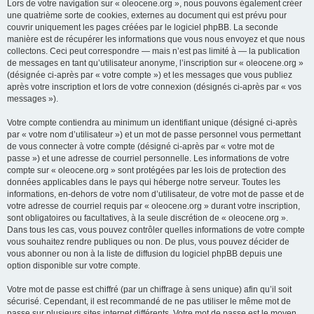
Lors de votre navigation sur « oleocene.org », nous pouvons également créer
une quatrième sorte de cookies, externes au document qui est prévu pour
couvrir uniquement les pages créées par le logiciel phpBB. La seconde
manière est de récupérer les informations que vous nous envoyez et que nous
collectons. Ceci peut correspondre — mais n’est pas limité à — la publication
de messages en tant qu’utilisateur anonyme, l’inscription sur « oleocene.org »
(désignée ci-après par « votre compte ») et les messages que vous publiez
après votre inscription et lors de votre connexion (désignés ci-après par « vos
messages »).
Votre compte contiendra au minimum un identifiant unique (désigné ci-après
par « votre nom d’utilisateur ») et un mot de passe personnel vous permettant
de vous connecter à votre compte (désigné ci-après par « votre mot de
passe ») et une adresse de courriel personnelle. Les informations de votre
compte sur « oleocene.org » sont protégées par les lois de protection des
données applicables dans le pays qui héberge notre serveur. Toutes les
informations, en-dehors de votre nom d’utilisateur, de votre mot de passe et de
votre adresse de courriel requis par « oleocene.org » durant votre inscription,
sont obligatoires ou facultatives, à la seule discrétion de « oleocene.org ».
Dans tous les cas, vous pouvez contrôler quelles informations de votre compte
vous souhaitez rendre publiques ou non. De plus, vous pouvez décider de
vous abonner ou non à la liste de diffusion du logiciel phpBB depuis une
option disponible sur votre compte.
Votre mot de passe est chiffré (par un chiffrage à sens unique) afin qu’il soit
sécurisé. Cependant, il est recommandé de ne pas utiliser le même mot de
passe sur plusieurs sites internet différents. Votre mot de passe est le moyen