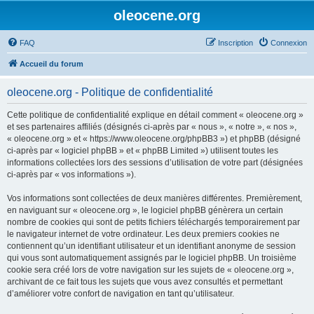
oleocene.org
FAQ
Inscription
Connexion
Accueil du forum
oleocene.org - Politique de confidentialité
Cette politique de confidentialité explique en détail comment « oleocene.org »
et ses partenaires affiliés (désignés ci-après par « nous », « notre », « nos »,
« oleocene.org » et « https://www.oleocene.org/phpBB3 ») et phpBB (désigné
ci-après par « logiciel phpBB » et « phpBB Limited ») utilisent toutes les
informations collectées lors des sessions d’utilisation de votre part (désignées
ci-après par « vos informations »).
Vos informations sont collectées de deux manières différentes. Premièrement,
en naviguant sur « oleocene.org », le logiciel phpBB génèrera un certain
nombre de cookies qui sont de petits fichiers téléchargés temporairement par
le navigateur internet de votre ordinateur. Les deux premiers cookies ne
contiennent qu’un identifiant utilisateur et un identifiant anonyme de session
qui vous sont automatiquement assignés par le logiciel phpBB. Un troisième
cookie sera créé lors de votre navigation sur les sujets de « oleocene.org »,
archivant de ce fait tous les sujets que vous avez consultés et permettant
d’améliorer votre confort de navigation en tant qu’utilisateur.