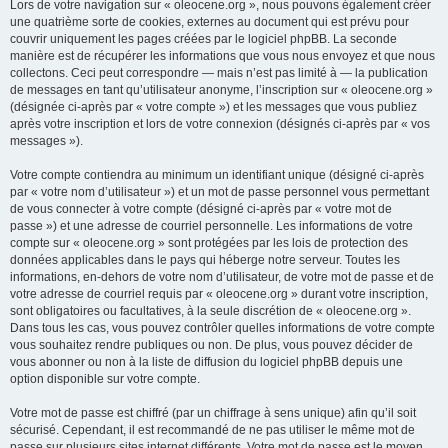
Lors de votre navigation sur « oleocene.org », nous pouvons également créer
une quatrième sorte de cookies, externes au document qui est prévu pour
couvrir uniquement les pages créées par le logiciel phpBB. La seconde
manière est de récupérer les informations que vous nous envoyez et que nous
collectons. Ceci peut correspondre — mais n’est pas limité à — la publication
de messages en tant qu’utilisateur anonyme, l’inscription sur « oleocene.org »
(désignée ci-après par « votre compte ») et les messages que vous publiez
après votre inscription et lors de votre connexion (désignés ci-après par « vos
messages »).
Votre compte contiendra au minimum un identifiant unique (désigné ci-après
par « votre nom d’utilisateur ») et un mot de passe personnel vous permettant
de vous connecter à votre compte (désigné ci-après par « votre mot de
passe ») et une adresse de courriel personnelle. Les informations de votre
compte sur « oleocene.org » sont protégées par les lois de protection des
données applicables dans le pays qui héberge notre serveur. Toutes les
informations, en-dehors de votre nom d’utilisateur, de votre mot de passe et de
votre adresse de courriel requis par « oleocene.org » durant votre inscription,
sont obligatoires ou facultatives, à la seule discrétion de « oleocene.org ».
Dans tous les cas, vous pouvez contrôler quelles informations de votre compte
vous souhaitez rendre publiques ou non. De plus, vous pouvez décider de
vous abonner ou non à la liste de diffusion du logiciel phpBB depuis une
option disponible sur votre compte.
Votre mot de passe est chiffré (par un chiffrage à sens unique) afin qu’il soit
sécurisé. Cependant, il est recommandé de ne pas utiliser le même mot de
passe sur plusieurs sites internet différents. Votre mot de passe est le moyen