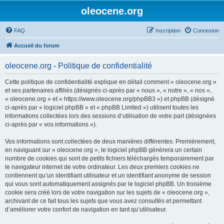
oleocene.org
FAQ
Inscription
Connexion
Accueil du forum
oleocene.org - Politique de confidentialité
Cette politique de confidentialité explique en détail comment « oleocene.org »
et ses partenaires affiliés (désignés ci-après par « nous », « notre », « nos »,
« oleocene.org » et « https://www.oleocene.org/phpBB3 ») et phpBB (désigné
ci-après par « logiciel phpBB » et « phpBB Limited ») utilisent toutes les
informations collectées lors des sessions d’utilisation de votre part (désignées
ci-après par « vos informations »).
Vos informations sont collectées de deux manières différentes. Premièrement,
en naviguant sur « oleocene.org », le logiciel phpBB génèrera un certain
nombre de cookies qui sont de petits fichiers téléchargés temporairement par
le navigateur internet de votre ordinateur. Les deux premiers cookies ne
contiennent qu’un identifiant utilisateur et un identifiant anonyme de session
qui vous sont automatiquement assignés par le logiciel phpBB. Un troisième
cookie sera créé lors de votre navigation sur les sujets de « oleocene.org »,
archivant de ce fait tous les sujets que vous avez consultés et permettant
d’améliorer votre confort de navigation en tant qu’utilisateur.