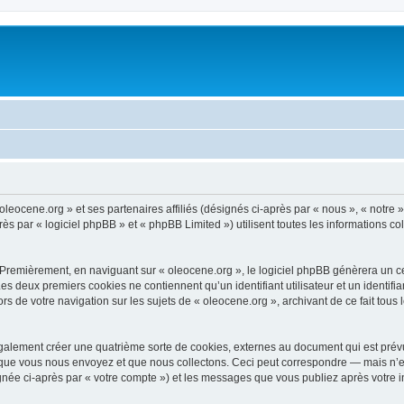
oleocene.org » et ses partenaires affiliés (désignés ci-après par « nous », « notre »
 par « logiciel phpBB » et « phpBB Limited ») utilisent toutes les informations coll
 Premièrement, en naviguant sur « oleocene.org », le logiciel phpBB génèrera un ce
 Les deux premiers cookies ne contiennent qu’un identifiant utilisateur et un ident
rs de votre navigation sur les sujets de « oleocene.org », archivant de ce fait tous
galement créer une quatrième sorte de cookies, externes au document qui est prévu
que vous nous envoyez et que nous collectons. Ceci peut correspondre — mais n’es
ignée ci-après par « votre compte ») et les messages que vous publiez après votre i