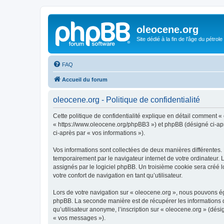
oleocene.org
Site dédié à la fin de l'âge du pétrole
FAQ
Accueil du forum
oleocene.org - Politique de confidentialité
Cette politique de confidentialité explique en détail comment « 
« https://www.oleocene.org/phpBB3 ») et phpBB (désigné ci-après
ci-après par « vos informations »).
Vos informations sont collectées de deux manières différentes.
temporairement par le navigateur internet de votre ordinateur.
assignés par le logiciel phpBB. Un troisième cookie sera créé lo
votre confort de navigation en tant qu’utilisateur.
Lors de votre navigation sur « oleocene.org », nous pouvons é
phpBB. La seconde manière est de récupérer les informations 
qu’utilisateur anonyme, l’inscription sur « oleocene.org » (dés
« vos messages »).