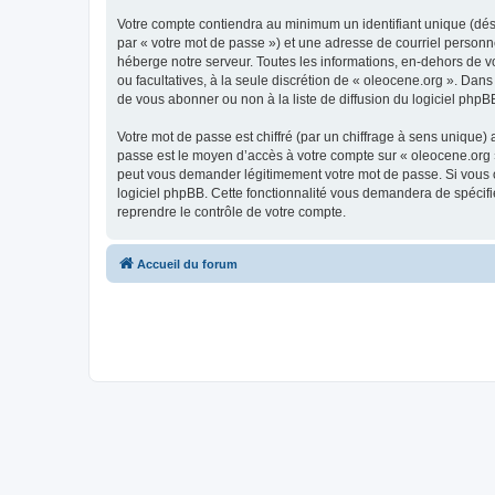
Votre compte contiendra au minimum un identifiant unique (dés
par « votre mot de passe ») et une adresse de courriel personn
héberge notre serveur. Toutes les informations, en-dehors de vot
ou facultatives, à la seule discrétion de « oleocene.org ». Da
de vous abonner ou non à la liste de diffusion du logiciel php
Votre mot de passe est chiffré (par un chiffrage à sens unique) 
passe est le moyen d’accès à votre compte sur « oleocene.org »
peut vous demander légitimement votre mot de passe. Si vous ou
logiciel phpBB. Cette fonctionnalité vous demandera de spécifie
reprendre le contrôle de votre compte.
Accueil du forum