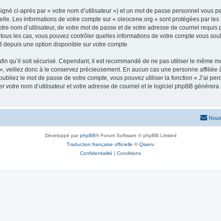
igné ci-après par « votre nom d’utilisateur ») et un mot de passe personnel vous p
elle. Les informations de votre compte sur « oleocene.org » sont protégées par les
re nom d’utilisateur, de votre mot de passe et de votre adresse de courriel requis p
ns tous les cas, vous pouvez contrôler quelles informations de votre compte vous s
BB depuis une option disponible sur votre compte.
afin qu’il soit sécurisé. Cependant, il est recommandé de ne pas utiliser le même mot
, veillez donc à le conservez précieusement. En aucun cas une personne affiliée à 
bliez le mot de passe de votre compte, vous pouvez utiliser la fonction « J’ai per
r votre nom d’utilisateur et votre adresse de courriel et le logiciel phpBB génére
Nous
Développé par
phpBB
® Forum Software © phpBB Limited
Traduction française officielle
©
Qiaeru
Confidentialité
|
Conditions