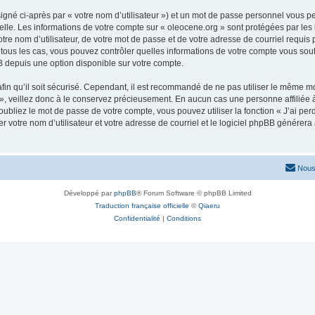
igné ci-après par « votre nom d’utilisateur ») et un mot de passe personnel vous p
elle. Les informations de votre compte sur « oleocene.org » sont protégées par les
re nom d’utilisateur, de votre mot de passe et de votre adresse de courriel requis p
ns tous les cas, vous pouvez contrôler quelles informations de votre compte vous s
BB depuis une option disponible sur votre compte.
afin qu’il soit sécurisé. Cependant, il est recommandé de ne pas utiliser le même mot
, veillez donc à le conservez précieusement. En aucun cas une personne affiliée à 
bliez le mot de passe de votre compte, vous pouvez utiliser la fonction « J’ai per
r votre nom d’utilisateur et votre adresse de courriel et le logiciel phpBB génére
Nous
Développé par
phpBB
® Forum Software © phpBB Limited
Traduction française officielle
©
Qiaeru
Confidentialité
|
Conditions