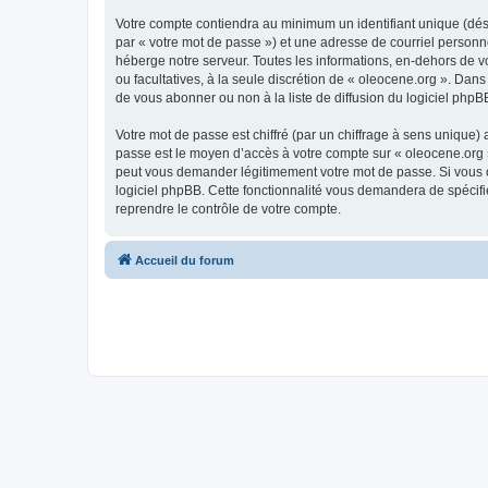
Votre compte contiendra au minimum un identifiant unique (dés
par « votre mot de passe ») et une adresse de courriel personn
héberge notre serveur. Toutes les informations, en-dehors de vot
ou facultatives, à la seule discrétion de « oleocene.org ». Da
de vous abonner ou non à la liste de diffusion du logiciel php
Votre mot de passe est chiffré (par un chiffrage à sens unique) 
passe est le moyen d’accès à votre compte sur « oleocene.org »
peut vous demander légitimement votre mot de passe. Si vous ou
logiciel phpBB. Cette fonctionnalité vous demandera de spécifie
reprendre le contrôle de votre compte.
Accueil du forum