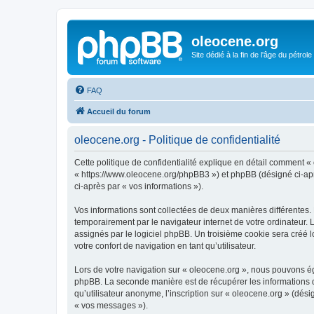
oleocene.org
Site dédié à la fin de l'âge du pétrole
FAQ
Accueil du forum
oleocene.org - Politique de confidentialité
Cette politique de confidentialité explique en détail comment « 
« https://www.oleocene.org/phpBB3 ») et phpBB (désigné ci-après
ci-après par « vos informations »).
Vos informations sont collectées de deux manières différentes.
temporairement par le navigateur internet de votre ordinateur.
assignés par le logiciel phpBB. Un troisième cookie sera créé lo
votre confort de navigation en tant qu’utilisateur.
Lors de votre navigation sur « oleocene.org », nous pouvons é
phpBB. La seconde manière est de récupérer les informations 
qu’utilisateur anonyme, l’inscription sur « oleocene.org » (dés
« vos messages »).