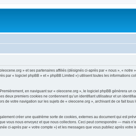
oleocene.org » et ses partenaires affiliés (désignés ci-après par « nous », « notre »
 par « logiciel phpBB » et « phpBB Limited ») utilisent toutes les informations coll
 Premièrement, en naviguant sur « oleocene.org », le logiciel phpBB génèrera un ce
 Les deux premiers cookies ne contiennent qu’un identifiant utilisateur et un ident
rs de votre navigation sur les sujets de « oleocene.org », archivant de ce fait tous
galement créer une quatrième sorte de cookies, externes au document qui est prévu
que vous nous envoyez et que nous collectons. Ceci peut correspondre — mais n’es
ignée ci-après par « votre compte ») et les messages que vous publiez après votre i