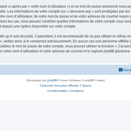
igné ci-après par « votre nom d’utilisateur ») et un mot de passe personnel vous p
elle. Les informations de votre compte sur « oleocene.org » sont protégées par les
re nom d’utilisateur, de votre mot de passe et de votre adresse de courriel requis p
ns tous les cas, vous pouvez contrôler quelles informations de votre compte vous s
BB depuis une option disponible sur votre compte.
afin qu’il soit sécurisé. Cependant, il est recommandé de ne pas utiliser le même mot
, veillez donc à le conservez précieusement. En aucun cas une personne affiliée à 
bliez le mot de passe de votre compte, vous pouvez utiliser la fonction « J’ai per
r votre nom d’utilisateur et votre adresse de courriel et le logiciel phpBB génére
Nous
Développé par
phpBB
® Forum Software © phpBB Limited
Traduction française officielle
©
Qiaeru
Confidentialité
|
Conditions