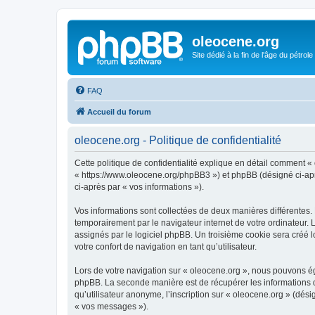
oleocene.org
Site dédié à la fin de l'âge du pétrole
FAQ
Accueil du forum
oleocene.org - Politique de confidentialité
Cette politique de confidentialité explique en détail comment « 
« https://www.oleocene.org/phpBB3 ») et phpBB (désigné ci-après
ci-après par « vos informations »).
Vos informations sont collectées de deux manières différentes.
temporairement par le navigateur internet de votre ordinateur.
assignés par le logiciel phpBB. Un troisième cookie sera créé lo
votre confort de navigation en tant qu’utilisateur.
Lors de votre navigation sur « oleocene.org », nous pouvons é
phpBB. La seconde manière est de récupérer les informations 
qu’utilisateur anonyme, l’inscription sur « oleocene.org » (dés
« vos messages »).