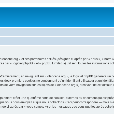
oleocene.org » et ses partenaires affiliés (désignés ci-après par « nous », « notre »
 par « logiciel phpBB » et « phpBB Limited ») utilisent toutes les informations coll
 Premièrement, en naviguant sur « oleocene.org », le logiciel phpBB génèrera un ce
 Les deux premiers cookies ne contiennent qu’un identifiant utilisateur et un ident
rs de votre navigation sur les sujets de « oleocene.org », archivant de ce fait tous
galement créer une quatrième sorte de cookies, externes au document qui est prévu
que vous nous envoyez et que nous collectons. Ceci peut correspondre — mais n’es
ignée ci-après par « votre compte ») et les messages que vous publiez après votre i