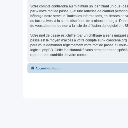
Votre compte contiendra au minimum un identifiant unique (dés
par « votre mot de passe ») et une adresse de courriel personn
héberge notre serveur. Toutes les informations, en-dehors de vot
ou facultatives, à la seule discrétion de « oleocene.org ». Da
de vous abonner ou non à la liste de diffusion du logiciel php
Votre mot de passe est chiffré (par un chiffrage à sens unique) 
passe est le moyen d’accès à votre compte sur « oleocene.org »
peut vous demander légitimement votre mot de passe. Si vous ou
logiciel phpBB. Cette fonctionnalité vous demandera de spécifie
reprendre le contrôle de votre compte.
Accueil du forum