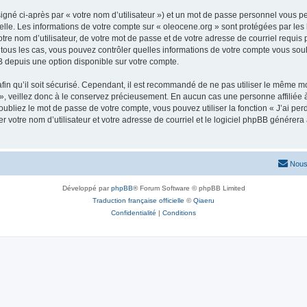
igné ci-après par « votre nom d’utilisateur ») et un mot de passe personnel vous p
elle. Les informations de votre compte sur « oleocene.org » sont protégées par les
re nom d’utilisateur, de votre mot de passe et de votre adresse de courriel requis p
ns tous les cas, vous pouvez contrôler quelles informations de votre compte vous s
BB depuis une option disponible sur votre compte.
afin qu’il soit sécurisé. Cependant, il est recommandé de ne pas utiliser le même mot
, veillez donc à le conservez précieusement. En aucun cas une personne affiliée à 
bliez le mot de passe de votre compte, vous pouvez utiliser la fonction « J’ai per
r votre nom d’utilisateur et votre adresse de courriel et le logiciel phpBB génére
Nous
Développé par
phpBB
® Forum Software © phpBB Limited
Traduction française officielle
©
Qiaeru
Confidentialité
|
Conditions