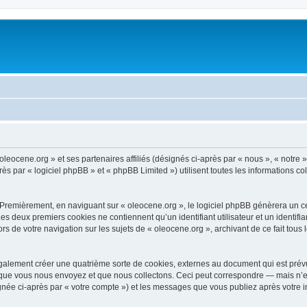
oleocene.org » et ses partenaires affiliés (désignés ci-après par « nous », « notre »
 par « logiciel phpBB » et « phpBB Limited ») utilisent toutes les informations coll
 Premièrement, en naviguant sur « oleocene.org », le logiciel phpBB génèrera un ce
 Les deux premiers cookies ne contiennent qu’un identifiant utilisateur et un ident
rs de votre navigation sur les sujets de « oleocene.org », archivant de ce fait tous
galement créer une quatrième sorte de cookies, externes au document qui est prévu
que vous nous envoyez et que nous collectons. Ceci peut correspondre — mais n’es
ignée ci-après par « votre compte ») et les messages que vous publiez après votre i