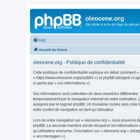
oleocene.org
Site dédié à la fin de l'âge du pétrole
FAQ
Accueil du forum
oleocene.org - Politique de confidentialité
Cette politique de confidentialité explique en détail comment « 
« https://www.oleocene.org/phpBB3 ») et phpBB (désigné ci-après
ci-après par « vos informations »).
Vos informations sont collectées de deux manières différentes.
temporairement par le navigateur internet de votre ordinateur.
assignés par le logiciel phpBB. Un troisième cookie sera créé lo
votre confort de navigation en tant qu’utilisateur.
Lors de votre navigation sur « oleocene.org », nous pouvons é
phpBB. La seconde manière est de récupérer les informations 
qu’utilisateur anonyme, l’inscription sur « oleocene.org » (dés
« vos messages »).