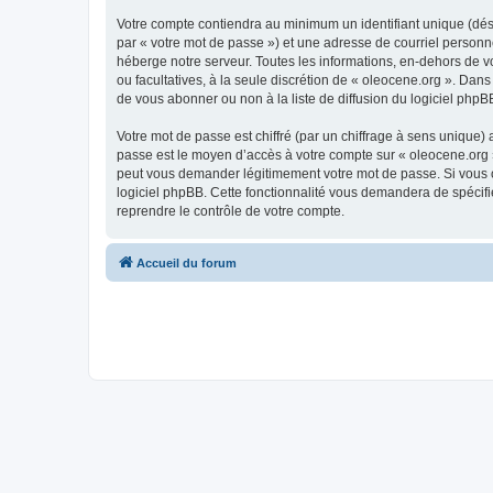
Votre compte contiendra au minimum un identifiant unique (dés
par « votre mot de passe ») et une adresse de courriel personn
héberge notre serveur. Toutes les informations, en-dehors de vot
ou facultatives, à la seule discrétion de « oleocene.org ». Da
de vous abonner ou non à la liste de diffusion du logiciel php
Votre mot de passe est chiffré (par un chiffrage à sens unique) 
passe est le moyen d’accès à votre compte sur « oleocene.org »
peut vous demander légitimement votre mot de passe. Si vous ou
logiciel phpBB. Cette fonctionnalité vous demandera de spécifie
reprendre le contrôle de votre compte.
Accueil du forum