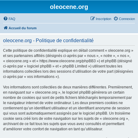
oleocene.org
FAQ
Inscription
Connexion
Accueil du forum
oleocene.org - Politique de confidentialité
Cette politique de confidentialité explique en détail comment « oleocene.org »
et ses partenaires affiliés (désignés ci-après par « nous », « notre », « nos »,
« oleocene.org » et « https://www.oleocene.org/phpBB3 ») et phpBB (désigné
ci-après par « logiciel phpBB » et « phpBB Limited ») utilisent toutes les
informations collectées lors des sessions d’utilisation de votre part (désignées
ci-après par « vos informations »).
Vos informations sont collectées de deux manières différentes. Premièrement,
en naviguant sur « oleocene.org », le logiciel phpBB génèrera un certain
nombre de cookies qui sont de petits fichiers téléchargés temporairement par
le navigateur internet de votre ordinateur. Les deux premiers cookies ne
contiennent qu’un identifiant utilisateur et un identifiant anonyme de session
qui vous sont automatiquement assignés par le logiciel phpBB. Un troisième
cookie sera créé lors de votre navigation sur les sujets de « oleocene.org »,
archivant de ce fait tous les sujets que vous avez consultés et permettant
d’améliorer votre confort de navigation en tant qu’utilisateur.