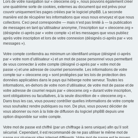
Lors de votre navigation sur « oleocene.org », nous pouvons également créer
une quatrième sorte de cookies, externes au document qui est prévu pour
couvrir uniquement les pages créées par le logiciel phpBB. La seconde
manière est de récupérer les informations que vous nous envoyez et que nous
collectons. Ceci peut correspondre — mais n’est pas limité à — la publication
de messages en tant qu’utilisateur anonyme, l’inscription sur « oleocene.org »
(désignée ci-après par « votre compte ») et les messages que vous publiez
après votre inscription et lors de votre connexion (désignés ci-après par « vos
messages »).
Votre compte contiendra au minimum un identifiant unique (désigné ci-après
par « votre nom d’utilisateur ») et un mot de passe personnel vous permettant
de vous connecter à votre compte (désigné ci-après par « votre mot de
passe ») et une adresse de courriel personnelle. Les informations de votre
compte sur « oleocene.org » sont protégées par les lois de protection des
données applicables dans le pays qui héberge notre serveur. Toutes les
informations, en-dehors de votre nom d’utilisateur, de votre mot de passe et de
votre adresse de courriel requis par « oleocene.org » durant votre inscription,
sont obligatoires ou facultatives, à la seule discrétion de « oleocene.org ».
Dans tous les cas, vous pouvez contrôler quelles informations de votre compte
vous souhaitez rendre publiques ou non. De plus, vous pouvez décider de
vous abonner ou non à la liste de diffusion du logiciel phpBB depuis une
option disponible sur votre compte.
Votre mot de passe est chiffré (par un chiffrage à sens unique) afin qu’il soit
sécurisé. Cependant, il est recommandé de ne pas utiliser le même mot de
passe sur plusieurs sites internet différents. Votre mot de passe est le moyen