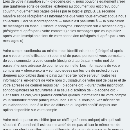
Lors de votre navigation sur « oleocene.org », nous pouvons également créer
une quatrième sorte de cookies, externes au document qui est prévu pour
couvrir uniquement les pages créées par le logiciel phpBB. La seconde
manière est de récupérer les informations que vous nous envoyez et que nous
collectons. Ceci peut correspondre — mais n’est pas limité à — la publication
de messages en tant qu’utilisateur anonyme, l’inscription sur « oleocene.org »
(désignée ci-après par « votre compte ») et les messages que vous publiez
après votre inscription et lors de votre connexion (désignés ci-après par « vos
messages »).
Votre compte contiendra au minimum un identifiant unique (désigné ci-après
par « votre nom d’utilisateur ») et un mot de passe personnel vous permettant
de vous connecter à votre compte (désigné ci-après par « votre mot de
passe ») et une adresse de courriel personnelle. Les informations de votre
compte sur « oleocene.org » sont protégées par les lois de protection des
données applicables dans le pays qui héberge notre serveur. Toutes les
informations, en-dehors de votre nom d’utilisateur, de votre mot de passe et de
votre adresse de courriel requis par « oleocene.org » durant votre inscription,
sont obligatoires ou facultatives, à la seule discrétion de « oleocene.org ».
Dans tous les cas, vous pouvez contrôler quelles informations de votre compte
vous souhaitez rendre publiques ou non. De plus, vous pouvez décider de
vous abonner ou non à la liste de diffusion du logiciel phpBB depuis une
option disponible sur votre compte.
Votre mot de passe est chiffré (par un chiffrage à sens unique) afin qu’il soit
sécurisé. Cependant, il est recommandé de ne pas utiliser le même mot de
passe sur plusieurs sites internet différents. Votre mot de passe est le moyen