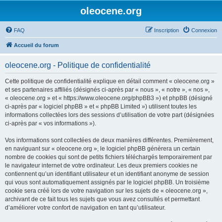
oleocene.org
FAQ
Inscription
Connexion
Accueil du forum
oleocene.org - Politique de confidentialité
Cette politique de confidentialité explique en détail comment « oleocene.org »
et ses partenaires affiliés (désignés ci-après par « nous », « notre », « nos »,
« oleocene.org » et « https://www.oleocene.org/phpBB3 ») et phpBB (désigné
ci-après par « logiciel phpBB » et « phpBB Limited ») utilisent toutes les
informations collectées lors des sessions d’utilisation de votre part (désignées
ci-après par « vos informations »).
Vos informations sont collectées de deux manières différentes. Premièrement,
en naviguant sur « oleocene.org », le logiciel phpBB génèrera un certain
nombre de cookies qui sont de petits fichiers téléchargés temporairement par
le navigateur internet de votre ordinateur. Les deux premiers cookies ne
contiennent qu’un identifiant utilisateur et un identifiant anonyme de session
qui vous sont automatiquement assignés par le logiciel phpBB. Un troisième
cookie sera créé lors de votre navigation sur les sujets de « oleocene.org »,
archivant de ce fait tous les sujets que vous avez consultés et permettant
d’améliorer votre confort de navigation en tant qu’utilisateur.