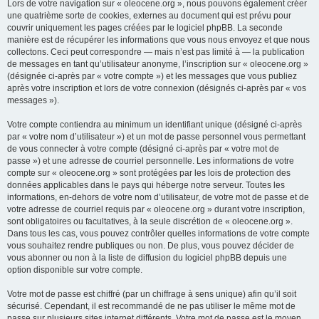
Lors de votre navigation sur « oleocene.org », nous pouvons également créer
une quatrième sorte de cookies, externes au document qui est prévu pour
couvrir uniquement les pages créées par le logiciel phpBB. La seconde
manière est de récupérer les informations que vous nous envoyez et que nous
collectons. Ceci peut correspondre — mais n’est pas limité à — la publication
de messages en tant qu’utilisateur anonyme, l’inscription sur « oleocene.org »
(désignée ci-après par « votre compte ») et les messages que vous publiez
après votre inscription et lors de votre connexion (désignés ci-après par « vos
messages »).
Votre compte contiendra au minimum un identifiant unique (désigné ci-après
par « votre nom d’utilisateur ») et un mot de passe personnel vous permettant
de vous connecter à votre compte (désigné ci-après par « votre mot de
passe ») et une adresse de courriel personnelle. Les informations de votre
compte sur « oleocene.org » sont protégées par les lois de protection des
données applicables dans le pays qui héberge notre serveur. Toutes les
informations, en-dehors de votre nom d’utilisateur, de votre mot de passe et de
votre adresse de courriel requis par « oleocene.org » durant votre inscription,
sont obligatoires ou facultatives, à la seule discrétion de « oleocene.org ».
Dans tous les cas, vous pouvez contrôler quelles informations de votre compte
vous souhaitez rendre publiques ou non. De plus, vous pouvez décider de
vous abonner ou non à la liste de diffusion du logiciel phpBB depuis une
option disponible sur votre compte.
Votre mot de passe est chiffré (par un chiffrage à sens unique) afin qu’il soit
sécurisé. Cependant, il est recommandé de ne pas utiliser le même mot de
passe sur plusieurs sites internet différents. Votre mot de passe est le moyen