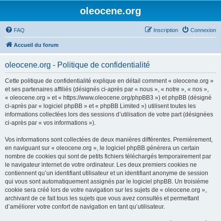
oleocene.org
FAQ
Inscription
Connexion
Accueil du forum
oleocene.org - Politique de confidentialité
Cette politique de confidentialité explique en détail comment « oleocene.org »
et ses partenaires affiliés (désignés ci-après par « nous », « notre », « nos »,
« oleocene.org » et « https://www.oleocene.org/phpBB3 ») et phpBB (désigné
ci-après par « logiciel phpBB » et « phpBB Limited ») utilisent toutes les
informations collectées lors des sessions d’utilisation de votre part (désignées
ci-après par « vos informations »).
Vos informations sont collectées de deux manières différentes. Premièrement,
en naviguant sur « oleocene.org », le logiciel phpBB génèrera un certain
nombre de cookies qui sont de petits fichiers téléchargés temporairement par
le navigateur internet de votre ordinateur. Les deux premiers cookies ne
contiennent qu’un identifiant utilisateur et un identifiant anonyme de session
qui vous sont automatiquement assignés par le logiciel phpBB. Un troisième
cookie sera créé lors de votre navigation sur les sujets de « oleocene.org »,
archivant de ce fait tous les sujets que vous avez consultés et permettant
d’améliorer votre confort de navigation en tant qu’utilisateur.