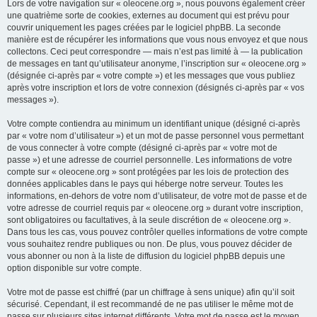
Lors de votre navigation sur « oleocene.org », nous pouvons également créer
une quatrième sorte de cookies, externes au document qui est prévu pour
couvrir uniquement les pages créées par le logiciel phpBB. La seconde
manière est de récupérer les informations que vous nous envoyez et que nous
collectons. Ceci peut correspondre — mais n’est pas limité à — la publication
de messages en tant qu’utilisateur anonyme, l’inscription sur « oleocene.org »
(désignée ci-après par « votre compte ») et les messages que vous publiez
après votre inscription et lors de votre connexion (désignés ci-après par « vos
messages »).
Votre compte contiendra au minimum un identifiant unique (désigné ci-après
par « votre nom d’utilisateur ») et un mot de passe personnel vous permettant
de vous connecter à votre compte (désigné ci-après par « votre mot de
passe ») et une adresse de courriel personnelle. Les informations de votre
compte sur « oleocene.org » sont protégées par les lois de protection des
données applicables dans le pays qui héberge notre serveur. Toutes les
informations, en-dehors de votre nom d’utilisateur, de votre mot de passe et de
votre adresse de courriel requis par « oleocene.org » durant votre inscription,
sont obligatoires ou facultatives, à la seule discrétion de « oleocene.org ».
Dans tous les cas, vous pouvez contrôler quelles informations de votre compte
vous souhaitez rendre publiques ou non. De plus, vous pouvez décider de
vous abonner ou non à la liste de diffusion du logiciel phpBB depuis une
option disponible sur votre compte.
Votre mot de passe est chiffré (par un chiffrage à sens unique) afin qu’il soit
sécurisé. Cependant, il est recommandé de ne pas utiliser le même mot de
passe sur plusieurs sites internet différents. Votre mot de passe est le moyen