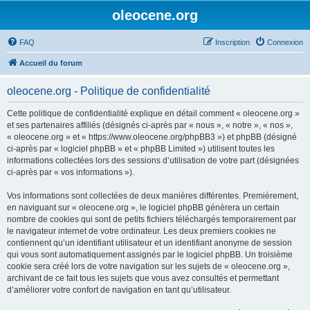
oleocene.org
FAQ
Inscription
Connexion
Accueil du forum
oleocene.org - Politique de confidentialité
Cette politique de confidentialité explique en détail comment « oleocene.org »
et ses partenaires affiliés (désignés ci-après par « nous », « notre », « nos »,
« oleocene.org » et « https://www.oleocene.org/phpBB3 ») et phpBB (désigné
ci-après par « logiciel phpBB » et « phpBB Limited ») utilisent toutes les
informations collectées lors des sessions d’utilisation de votre part (désignées
ci-après par « vos informations »).
Vos informations sont collectées de deux manières différentes. Premièrement,
en naviguant sur « oleocene.org », le logiciel phpBB génèrera un certain
nombre de cookies qui sont de petits fichiers téléchargés temporairement par
le navigateur internet de votre ordinateur. Les deux premiers cookies ne
contiennent qu’un identifiant utilisateur et un identifiant anonyme de session
qui vous sont automatiquement assignés par le logiciel phpBB. Un troisième
cookie sera créé lors de votre navigation sur les sujets de « oleocene.org »,
archivant de ce fait tous les sujets que vous avez consultés et permettant
d’améliorer votre confort de navigation en tant qu’utilisateur.