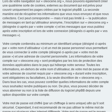
Lors de votre navigation sur « oleocene.org », nous pouvons également créer
une quatrième sorte de cookies, externes au document qui est prévu pour
couvrir uniquement les pages créées par le logiciel phpBB. La seconde
manière est de récupérer les informations que vous nous envoyez et que nous
collectons. Ceci peut correspondre — mais n’est pas limité à — la publication
de messages en tant qu’utilisateur anonyme, l’inscription sur « oleocene.org »
(désignée ci-après par « votre compte ») et les messages que vous publiez
après votre inscription et lors de votre connexion (désignés ci-après par « vos
messages »).
Votre compte contiendra au minimum un identifiant unique (désigné ci-après
par « votre nom d’utilisateur ») et un mot de passe personnel vous permettant
de vous connecter à votre compte (désigné ci-après par « votre mot de
passe ») et une adresse de courriel personnelle. Les informations de votre
compte sur « oleocene.org » sont protégées par les lois de protection des
données applicables dans le pays qui héberge notre serveur. Toutes les
informations, en-dehors de votre nom d’utilisateur, de votre mot de passe et de
votre adresse de courriel requis par « oleocene.org » durant votre inscription,
sont obligatoires ou facultatives, à la seule discrétion de « oleocene.org ».
Dans tous les cas, vous pouvez contrôler quelles informations de votre compte
vous souhaitez rendre publiques ou non. De plus, vous pouvez décider de
vous abonner ou non à la liste de diffusion du logiciel phpBB depuis une
option disponible sur votre compte.
Votre mot de passe est chiffré (par un chiffrage à sens unique) afin qu’il soit
sécurisé. Cependant, il est recommandé de ne pas utiliser le même mot de
passe sur plusieurs sites internet différents. Votre mot de passe est le moyen