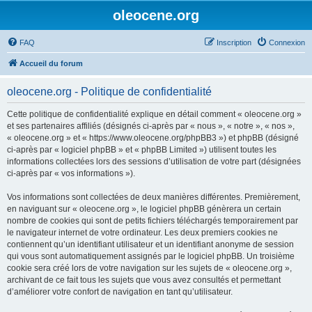
oleocene.org
FAQ
Inscription
Connexion
Accueil du forum
oleocene.org - Politique de confidentialité
Cette politique de confidentialité explique en détail comment « oleocene.org »
et ses partenaires affiliés (désignés ci-après par « nous », « notre », « nos »,
« oleocene.org » et « https://www.oleocene.org/phpBB3 ») et phpBB (désigné
ci-après par « logiciel phpBB » et « phpBB Limited ») utilisent toutes les
informations collectées lors des sessions d’utilisation de votre part (désignées
ci-après par « vos informations »).
Vos informations sont collectées de deux manières différentes. Premièrement,
en naviguant sur « oleocene.org », le logiciel phpBB génèrera un certain
nombre de cookies qui sont de petits fichiers téléchargés temporairement par
le navigateur internet de votre ordinateur. Les deux premiers cookies ne
contiennent qu’un identifiant utilisateur et un identifiant anonyme de session
qui vous sont automatiquement assignés par le logiciel phpBB. Un troisième
cookie sera créé lors de votre navigation sur les sujets de « oleocene.org »,
archivant de ce fait tous les sujets que vous avez consultés et permettant
d’améliorer votre confort de navigation en tant qu’utilisateur.