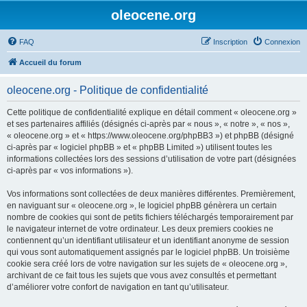
oleocene.org
FAQ
Inscription
Connexion
Accueil du forum
oleocene.org - Politique de confidentialité
Cette politique de confidentialité explique en détail comment « oleocene.org »
et ses partenaires affiliés (désignés ci-après par « nous », « notre », « nos »,
« oleocene.org » et « https://www.oleocene.org/phpBB3 ») et phpBB (désigné
ci-après par « logiciel phpBB » et « phpBB Limited ») utilisent toutes les
informations collectées lors des sessions d’utilisation de votre part (désignées
ci-après par « vos informations »).
Vos informations sont collectées de deux manières différentes. Premièrement,
en naviguant sur « oleocene.org », le logiciel phpBB génèrera un certain
nombre de cookies qui sont de petits fichiers téléchargés temporairement par
le navigateur internet de votre ordinateur. Les deux premiers cookies ne
contiennent qu’un identifiant utilisateur et un identifiant anonyme de session
qui vous sont automatiquement assignés par le logiciel phpBB. Un troisième
cookie sera créé lors de votre navigation sur les sujets de « oleocene.org »,
archivant de ce fait tous les sujets que vous avez consultés et permettant
d’améliorer votre confort de navigation en tant qu’utilisateur.