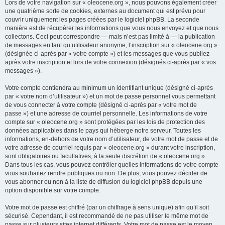
Lors de votre navigation sur « oleocene.org », nous pouvons également créer
une quatrième sorte de cookies, externes au document qui est prévu pour
couvrir uniquement les pages créées par le logiciel phpBB. La seconde
manière est de récupérer les informations que vous nous envoyez et que nous
collectons. Ceci peut correspondre — mais n’est pas limité à — la publication
de messages en tant qu’utilisateur anonyme, l’inscription sur « oleocene.org »
(désignée ci-après par « votre compte ») et les messages que vous publiez
après votre inscription et lors de votre connexion (désignés ci-après par « vos
messages »).
Votre compte contiendra au minimum un identifiant unique (désigné ci-après
par « votre nom d’utilisateur ») et un mot de passe personnel vous permettant
de vous connecter à votre compte (désigné ci-après par « votre mot de
passe ») et une adresse de courriel personnelle. Les informations de votre
compte sur « oleocene.org » sont protégées par les lois de protection des
données applicables dans le pays qui héberge notre serveur. Toutes les
informations, en-dehors de votre nom d’utilisateur, de votre mot de passe et de
votre adresse de courriel requis par « oleocene.org » durant votre inscription,
sont obligatoires ou facultatives, à la seule discrétion de « oleocene.org ».
Dans tous les cas, vous pouvez contrôler quelles informations de votre compte
vous souhaitez rendre publiques ou non. De plus, vous pouvez décider de
vous abonner ou non à la liste de diffusion du logiciel phpBB depuis une
option disponible sur votre compte.
Votre mot de passe est chiffré (par un chiffrage à sens unique) afin qu’il soit
sécurisé. Cependant, il est recommandé de ne pas utiliser le même mot de
passe sur plusieurs sites internet différents. Votre mot de passe est le moyen