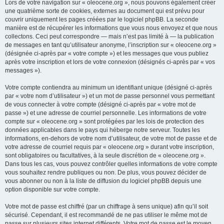
Lors de votre navigation sur « oleocene.org », nous pouvons également créer
une quatrième sorte de cookies, externes au document qui est prévu pour
couvrir uniquement les pages créées par le logiciel phpBB. La seconde
manière est de récupérer les informations que vous nous envoyez et que nous
collectons. Ceci peut correspondre — mais n’est pas limité à — la publication
de messages en tant qu’utilisateur anonyme, l’inscription sur « oleocene.org »
(désignée ci-après par « votre compte ») et les messages que vous publiez
après votre inscription et lors de votre connexion (désignés ci-après par « vos
messages »).
Votre compte contiendra au minimum un identifiant unique (désigné ci-après
par « votre nom d’utilisateur ») et un mot de passe personnel vous permettant
de vous connecter à votre compte (désigné ci-après par « votre mot de
passe ») et une adresse de courriel personnelle. Les informations de votre
compte sur « oleocene.org » sont protégées par les lois de protection des
données applicables dans le pays qui héberge notre serveur. Toutes les
informations, en-dehors de votre nom d’utilisateur, de votre mot de passe et de
votre adresse de courriel requis par « oleocene.org » durant votre inscription,
sont obligatoires ou facultatives, à la seule discrétion de « oleocene.org ».
Dans tous les cas, vous pouvez contrôler quelles informations de votre compte
vous souhaitez rendre publiques ou non. De plus, vous pouvez décider de
vous abonner ou non à la liste de diffusion du logiciel phpBB depuis une
option disponible sur votre compte.
Votre mot de passe est chiffré (par un chiffrage à sens unique) afin qu’il soit
sécurisé. Cependant, il est recommandé de ne pas utiliser le même mot de
passe sur plusieurs sites internet différents. Votre mot de passe est le moyen