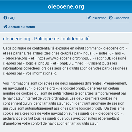
oleocene.org
FAQ
Inscription
Connexion
Accueil du forum
oleocene.org - Politique de confidentialité
Cette politique de confidentialité explique en détail comment « oleocene.org »
et ses partenaires affiliés (désignés ci-après par « nous », « notre », « nos »,
« oleocene.org » et « https://www.oleocene.org/phpBB3 ») et phpBB (désigné
ci-après par « logiciel phpBB » et « phpBB Limited ») utilisent toutes les
informations collectées lors des sessions d’utilisation de votre part (désignées
ci-après par « vos informations »).
Vos informations sont collectées de deux manières différentes. Premièrement,
en naviguant sur « oleocene.org », le logiciel phpBB génèrera un certain
nombre de cookies qui sont de petits fichiers téléchargés temporairement par
le navigateur internet de votre ordinateur. Les deux premiers cookies ne
contiennent qu’un identifiant utilisateur et un identifiant anonyme de session
qui vous sont automatiquement assignés par le logiciel phpBB. Un troisième
cookie sera créé lors de votre navigation sur les sujets de « oleocene.org »,
archivant de ce fait tous les sujets que vous avez consultés et permettant
d’améliorer votre confort de navigation en tant qu’utilisateur.