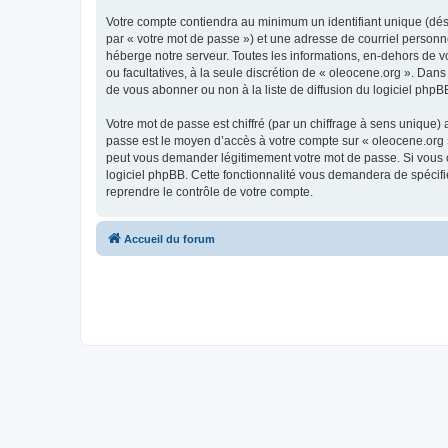
Votre compte contiendra au minimum un identifiant unique (dés
par « votre mot de passe ») et une adresse de courriel personn
héberge notre serveur. Toutes les informations, en-dehors de vot
ou facultatives, à la seule discrétion de « oleocene.org ». Da
de vous abonner ou non à la liste de diffusion du logiciel php
Votre mot de passe est chiffré (par un chiffrage à sens unique) 
passe est le moyen d’accès à votre compte sur « oleocene.org »
peut vous demander légitimement votre mot de passe. Si vous ou
logiciel phpBB. Cette fonctionnalité vous demandera de spécifie
reprendre le contrôle de votre compte.
Accueil du forum