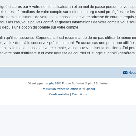
igné ci-après par « votre nom d’utilisateur ») et un mot de passe personnel vous p
elle. Les informations de votre compte sur « oleocene.org » sont protégées par les
re nom d’utilisateur, de votre mot de passe et de votre adresse de courriel requis p
ns tous les cas, vous pouvez contrôler quelles informations de votre compte vous s
BB depuis une option disponible sur votre compte.
afin qu’il soit sécurisé. Cependant, il est recommandé de ne pas utiliser le même mot
, veillez donc à le conservez précieusement. En aucun cas une personne affiliée à 
bliez le mot de passe de votre compte, vous pouvez utiliser la fonction « J’ai per
r votre nom d’utilisateur et votre adresse de courriel et le logiciel phpBB génére
Nous
Développé par
phpBB
® Forum Software © phpBB Limited
Traduction française officielle
©
Qiaeru
Confidentialité
|
Conditions