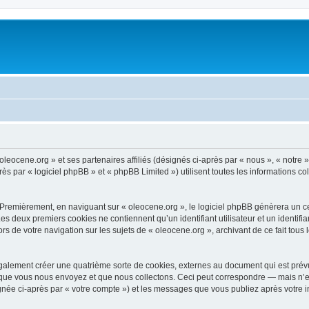
oleocene.org » et ses partenaires affiliés (désignés ci-après par « nous », « notre »
 par « logiciel phpBB » et « phpBB Limited ») utilisent toutes les informations coll
 Premièrement, en naviguant sur « oleocene.org », le logiciel phpBB génèrera un ce
 Les deux premiers cookies ne contiennent qu’un identifiant utilisateur et un ident
rs de votre navigation sur les sujets de « oleocene.org », archivant de ce fait tous
galement créer une quatrième sorte de cookies, externes au document qui est prévu
que vous nous envoyez et que nous collectons. Ceci peut correspondre — mais n’es
ignée ci-après par « votre compte ») et les messages que vous publiez après votre i