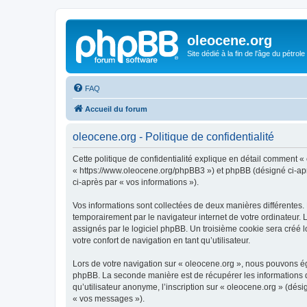
oleocene.org
Site dédié à la fin de l'âge du pétrole
FAQ
Accueil du forum
oleocene.org - Politique de confidentialité
Cette politique de confidentialité explique en détail comment « 
« https://www.oleocene.org/phpBB3 ») et phpBB (désigné ci-après
ci-après par « vos informations »).
Vos informations sont collectées de deux manières différentes.
temporairement par le navigateur internet de votre ordinateur.
assignés par le logiciel phpBB. Un troisième cookie sera créé lo
votre confort de navigation en tant qu’utilisateur.
Lors de votre navigation sur « oleocene.org », nous pouvons é
phpBB. La seconde manière est de récupérer les informations 
qu’utilisateur anonyme, l’inscription sur « oleocene.org » (dés
« vos messages »).