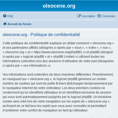
oleocene.org
FAQ
Inscription
Connexion
Accueil du forum
oleocene.org - Politique de confidentialité
Cette politique de confidentialité explique en détail comment « oleocene.org »
et ses partenaires affiliés (désignés ci-après par « nous », « notre », « nos »,
« oleocene.org » et « https://www.oleocene.org/phpBB3 ») et phpBB (désigné
ci-après par « logiciel phpBB » et « phpBB Limited ») utilisent toutes les
informations collectées lors des sessions d’utilisation de votre part (désignées
ci-après par « vos informations »).
Vos informations sont collectées de deux manières différentes. Premièrement,
en naviguant sur « oleocene.org », le logiciel phpBB génèrera un certain
nombre de cookies qui sont de petits fichiers téléchargés temporairement par
le navigateur internet de votre ordinateur. Les deux premiers cookies ne
contiennent qu’un identifiant utilisateur et un identifiant anonyme de session
qui vous sont automatiquement assignés par le logiciel phpBB. Un troisième
cookie sera créé lors de votre navigation sur les sujets de « oleocene.org »,
archivant de ce fait tous les sujets que vous avez consultés et permettant
d’améliorer votre confort de navigation en tant qu’utilisateur.