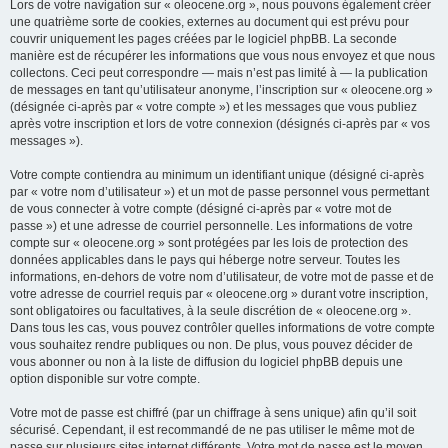
Lors de votre navigation sur « oleocene.org », nous pouvons également créer
une quatrième sorte de cookies, externes au document qui est prévu pour
couvrir uniquement les pages créées par le logiciel phpBB. La seconde
manière est de récupérer les informations que vous nous envoyez et que nous
collectons. Ceci peut correspondre — mais n’est pas limité à — la publication
de messages en tant qu’utilisateur anonyme, l’inscription sur « oleocene.org »
(désignée ci-après par « votre compte ») et les messages que vous publiez
après votre inscription et lors de votre connexion (désignés ci-après par « vos
messages »).
Votre compte contiendra au minimum un identifiant unique (désigné ci-après
par « votre nom d’utilisateur ») et un mot de passe personnel vous permettant
de vous connecter à votre compte (désigné ci-après par « votre mot de
passe ») et une adresse de courriel personnelle. Les informations de votre
compte sur « oleocene.org » sont protégées par les lois de protection des
données applicables dans le pays qui héberge notre serveur. Toutes les
informations, en-dehors de votre nom d’utilisateur, de votre mot de passe et de
votre adresse de courriel requis par « oleocene.org » durant votre inscription,
sont obligatoires ou facultatives, à la seule discrétion de « oleocene.org ».
Dans tous les cas, vous pouvez contrôler quelles informations de votre compte
vous souhaitez rendre publiques ou non. De plus, vous pouvez décider de
vous abonner ou non à la liste de diffusion du logiciel phpBB depuis une
option disponible sur votre compte.
Votre mot de passe est chiffré (par un chiffrage à sens unique) afin qu’il soit
sécurisé. Cependant, il est recommandé de ne pas utiliser le même mot de
passe sur plusieurs sites internet différents. Votre mot de passe est le moyen