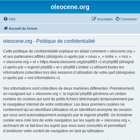
oleocene.org
FAQ
Inscription
Connexion
Accueil du forum
oleocene.org - Politique de confidentialité
Cette politique de confidentialité explique en détail comment « oleocene.org »
et ses partenaires affiliés (désignés ci-après par « nous », « notre », « nos »,
« oleocene.org » et « https://www.oleocene.org/phpBB3 ») et phpBB (désigné
ci-après par « logiciel phpBB » et « phpBB Limited ») utilisent toutes les
informations collectées lors des sessions d’utilisation de votre part (désignées
ci-après par « vos informations »).
Vos informations sont collectées de deux manières différentes. Premièrement,
en naviguant sur « oleocene.org », le logiciel phpBB génèrera un certain
nombre de cookies qui sont de petits fichiers téléchargés temporairement par
le navigateur internet de votre ordinateur. Les deux premiers cookies ne
contiennent qu’un identifiant utilisateur et un identifiant anonyme de session
qui vous sont automatiquement assignés par le logiciel phpBB. Un troisième
cookie sera créé lors de votre navigation sur les sujets de « oleocene.org »,
archivant de ce fait tous les sujets que vous avez consultés et permettant
d’améliorer votre confort de navigation en tant qu’utilisateur.