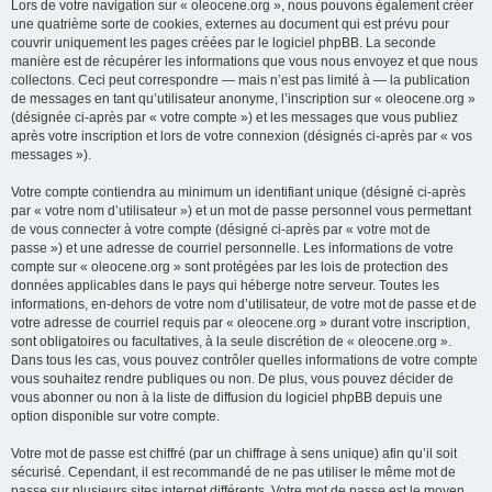
Lors de votre navigation sur « oleocene.org », nous pouvons également créer
une quatrième sorte de cookies, externes au document qui est prévu pour
couvrir uniquement les pages créées par le logiciel phpBB. La seconde
manière est de récupérer les informations que vous nous envoyez et que nous
collectons. Ceci peut correspondre — mais n’est pas limité à — la publication
de messages en tant qu’utilisateur anonyme, l’inscription sur « oleocene.org »
(désignée ci-après par « votre compte ») et les messages que vous publiez
après votre inscription et lors de votre connexion (désignés ci-après par « vos
messages »).
Votre compte contiendra au minimum un identifiant unique (désigné ci-après
par « votre nom d’utilisateur ») et un mot de passe personnel vous permettant
de vous connecter à votre compte (désigné ci-après par « votre mot de
passe ») et une adresse de courriel personnelle. Les informations de votre
compte sur « oleocene.org » sont protégées par les lois de protection des
données applicables dans le pays qui héberge notre serveur. Toutes les
informations, en-dehors de votre nom d’utilisateur, de votre mot de passe et de
votre adresse de courriel requis par « oleocene.org » durant votre inscription,
sont obligatoires ou facultatives, à la seule discrétion de « oleocene.org ».
Dans tous les cas, vous pouvez contrôler quelles informations de votre compte
vous souhaitez rendre publiques ou non. De plus, vous pouvez décider de
vous abonner ou non à la liste de diffusion du logiciel phpBB depuis une
option disponible sur votre compte.
Votre mot de passe est chiffré (par un chiffrage à sens unique) afin qu’il soit
sécurisé. Cependant, il est recommandé de ne pas utiliser le même mot de
passe sur plusieurs sites internet différents. Votre mot de passe est le moyen