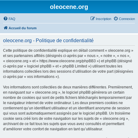
oleocene.org
FAQ
Inscription
Connexion
Accueil du forum
oleocene.org - Politique de confidentialité
Cette politique de confidentialité explique en détail comment « oleocene.org »
et ses partenaires affiliés (désignés ci-après par « nous », « notre », « nos »,
« oleocene.org » et « https://www.oleocene.org/phpBB3 ») et phpBB (désigné
ci-après par « logiciel phpBB » et « phpBB Limited ») utilisent toutes les
informations collectées lors des sessions d’utilisation de votre part (désignées
ci-après par « vos informations »).
Vos informations sont collectées de deux manières différentes. Premièrement,
en naviguant sur « oleocene.org », le logiciel phpBB génèrera un certain
nombre de cookies qui sont de petits fichiers téléchargés temporairement par
le navigateur internet de votre ordinateur. Les deux premiers cookies ne
contiennent qu’un identifiant utilisateur et un identifiant anonyme de session
qui vous sont automatiquement assignés par le logiciel phpBB. Un troisième
cookie sera créé lors de votre navigation sur les sujets de « oleocene.org »,
archivant de ce fait tous les sujets que vous avez consultés et permettant
d’améliorer votre confort de navigation en tant qu’utilisateur.