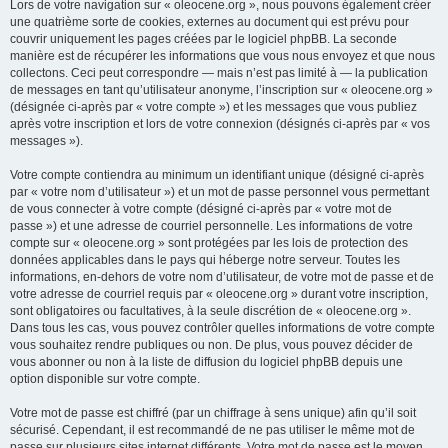
Lors de votre navigation sur « oleocene.org », nous pouvons également créer
une quatrième sorte de cookies, externes au document qui est prévu pour
couvrir uniquement les pages créées par le logiciel phpBB. La seconde
manière est de récupérer les informations que vous nous envoyez et que nous
collectons. Ceci peut correspondre — mais n’est pas limité à — la publication
de messages en tant qu’utilisateur anonyme, l’inscription sur « oleocene.org »
(désignée ci-après par « votre compte ») et les messages que vous publiez
après votre inscription et lors de votre connexion (désignés ci-après par « vos
messages »).
Votre compte contiendra au minimum un identifiant unique (désigné ci-après
par « votre nom d’utilisateur ») et un mot de passe personnel vous permettant
de vous connecter à votre compte (désigné ci-après par « votre mot de
passe ») et une adresse de courriel personnelle. Les informations de votre
compte sur « oleocene.org » sont protégées par les lois de protection des
données applicables dans le pays qui héberge notre serveur. Toutes les
informations, en-dehors de votre nom d’utilisateur, de votre mot de passe et de
votre adresse de courriel requis par « oleocene.org » durant votre inscription,
sont obligatoires ou facultatives, à la seule discrétion de « oleocene.org ».
Dans tous les cas, vous pouvez contrôler quelles informations de votre compte
vous souhaitez rendre publiques ou non. De plus, vous pouvez décider de
vous abonner ou non à la liste de diffusion du logiciel phpBB depuis une
option disponible sur votre compte.
Votre mot de passe est chiffré (par un chiffrage à sens unique) afin qu’il soit
sécurisé. Cependant, il est recommandé de ne pas utiliser le même mot de
passe sur plusieurs sites internet différents. Votre mot de passe est le moyen