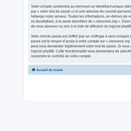
Votre compte contiendra au minimum un identifiant unique (dés
par « votre mot de passe ») et une adresse de courriel personn
héberge notre serveur. Toutes les informations, en-dehors de vot
ou facultatives, à la seule discrétion de « oleocene.org ». Da
de vous abonner ou non à la liste de diffusion du logiciel php
Votre mot de passe est chiffré (par un chiffrage à sens unique) 
passe est le moyen d’accès à votre compte sur « oleocene.org »
peut vous demander légitimement votre mot de passe. Si vous ou
logiciel phpBB. Cette fonctionnalité vous demandera de spécifie
reprendre le contrôle de votre compte.
Accueil du forum