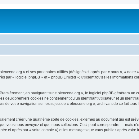
oleocene.org » et ses partenaires affiliés (désignés ci-après par « nous », « notre »
 par « logiciel phpBB » et « phpBB Limited ») utilisent toutes les informations coll
 Premièrement, en naviguant sur « oleocene.org », le logiciel phpBB génèrera un ce
 Les deux premiers cookies ne contiennent qu’un identifiant utilisateur et un ident
rs de votre navigation sur les sujets de « oleocene.org », archivant de ce fait tous
galement créer une quatrième sorte de cookies, externes au document qui est prévu
que vous nous envoyez et que nous collectons. Ceci peut correspondre — mais n’es
ignée ci-après par « votre compte ») et les messages que vous publiez après votre i