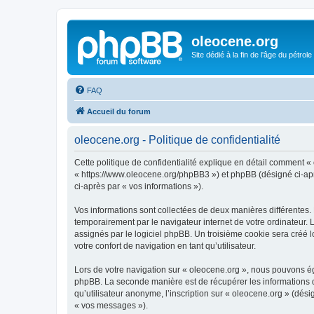
oleocene.org
Site dédié à la fin de l'âge du pétrole
FAQ
Accueil du forum
oleocene.org - Politique de confidentialité
Cette politique de confidentialité explique en détail comment « 
« https://www.oleocene.org/phpBB3 ») et phpBB (désigné ci-après
ci-après par « vos informations »).
Vos informations sont collectées de deux manières différentes.
temporairement par le navigateur internet de votre ordinateur.
assignés par le logiciel phpBB. Un troisième cookie sera créé lo
votre confort de navigation en tant qu’utilisateur.
Lors de votre navigation sur « oleocene.org », nous pouvons é
phpBB. La seconde manière est de récupérer les informations 
qu’utilisateur anonyme, l’inscription sur « oleocene.org » (dés
« vos messages »).