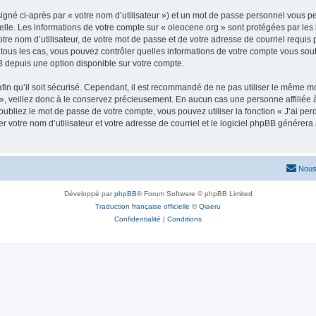
igné ci-après par « votre nom d’utilisateur ») et un mot de passe personnel vous p
elle. Les informations de votre compte sur « oleocene.org » sont protégées par les
re nom d’utilisateur, de votre mot de passe et de votre adresse de courriel requis p
ns tous les cas, vous pouvez contrôler quelles informations de votre compte vous s
BB depuis une option disponible sur votre compte.
afin qu’il soit sécurisé. Cependant, il est recommandé de ne pas utiliser le même mot
, veillez donc à le conservez précieusement. En aucun cas une personne affiliée à 
bliez le mot de passe de votre compte, vous pouvez utiliser la fonction « J’ai per
r votre nom d’utilisateur et votre adresse de courriel et le logiciel phpBB génére
Nous
Développé par
phpBB
® Forum Software © phpBB Limited
Traduction française officielle
©
Qiaeru
Confidentialité
|
Conditions