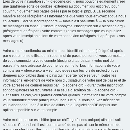
Lors de votre navigation sur « oleocene.org », nous pouvons également créer
une quatrième sorte de cookies, externes au document qui est prévu pour
couvrir uniquement les pages créées par le logiciel phpBB. La seconde
manière est de récupérer les informations que vous nous envoyez et que nous
collectons. Ceci peut correspondre — mais n’est pas limité à — la publication
de messages en tant qu’utilisateur anonyme, l’inscription sur « oleocene.org »
(désignée ci-après par « votre compte ») et les messages que vous publiez
après votre inscription et lors de votre connexion (désignés ci-après par « vos
messages »).
Votre compte contiendra au minimum un identifiant unique (désigné ci-après
par « votre nom d’utilisateur ») et un mot de passe personnel vous permettant
de vous connecter à votre compte (désigné ci-après par « votre mot de
passe ») et une adresse de courriel personnelle. Les informations de votre
compte sur « oleocene.org » sont protégées par les lois de protection des
données applicables dans le pays qui héberge notre serveur. Toutes les
informations, en-dehors de votre nom d’utilisateur, de votre mot de passe et de
votre adresse de courriel requis par « oleocene.org » durant votre inscription,
sont obligatoires ou facultatives, à la seule discrétion de « oleocene.org ».
Dans tous les cas, vous pouvez contrôler quelles informations de votre compte
vous souhaitez rendre publiques ou non. De plus, vous pouvez décider de
vous abonner ou non à la liste de diffusion du logiciel phpBB depuis une
option disponible sur votre compte.
Votre mot de passe est chiffré (par un chiffrage à sens unique) afin qu’il soit
sécurisé. Cependant, il est recommandé de ne pas utiliser le même mot de
passe sur plusieurs sites internet différents. Votre mot de passe est le moyen