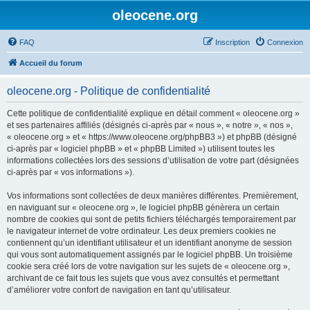
oleocene.org
FAQ
Inscription
Connexion
Accueil du forum
oleocene.org - Politique de confidentialité
Cette politique de confidentialité explique en détail comment « oleocene.org »
et ses partenaires affiliés (désignés ci-après par « nous », « notre », « nos »,
« oleocene.org » et « https://www.oleocene.org/phpBB3 ») et phpBB (désigné
ci-après par « logiciel phpBB » et « phpBB Limited ») utilisent toutes les
informations collectées lors des sessions d’utilisation de votre part (désignées
ci-après par « vos informations »).
Vos informations sont collectées de deux manières différentes. Premièrement,
en naviguant sur « oleocene.org », le logiciel phpBB génèrera un certain
nombre de cookies qui sont de petits fichiers téléchargés temporairement par
le navigateur internet de votre ordinateur. Les deux premiers cookies ne
contiennent qu’un identifiant utilisateur et un identifiant anonyme de session
qui vous sont automatiquement assignés par le logiciel phpBB. Un troisième
cookie sera créé lors de votre navigation sur les sujets de « oleocene.org »,
archivant de ce fait tous les sujets que vous avez consultés et permettant
d’améliorer votre confort de navigation en tant qu’utilisateur.