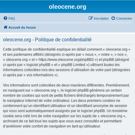
oleocene.org
FAQ
Inscription
Connexion
Accueil du forum
oleocene.org - Politique de confidentialité
Cette politique de confidentialité explique en détail comment « oleocene.org »
et ses partenaires affiliés (désignés ci-après par « nous », « notre », « nos »,
« oleocene.org » et « https://www.oleocene.org/phpBB3 ») et phpBB (désigné
ci-après par « logiciel phpBB » et « phpBB Limited ») utilisent toutes les
informations collectées lors des sessions d’utilisation de votre part (désignées
ci-après par « vos informations »).
Vos informations sont collectées de deux manières différentes. Premièrement,
en naviguant sur « oleocene.org », le logiciel phpBB génèrera un certain
nombre de cookies qui sont de petits fichiers téléchargés temporairement par
le navigateur internet de votre ordinateur. Les deux premiers cookies ne
contiennent qu’un identifiant utilisateur et un identifiant anonyme de session
qui vous sont automatiquement assignés par le logiciel phpBB. Un troisième
cookie sera créé lors de votre navigation sur les sujets de « oleocene.org »,
archivant de ce fait tous les sujets que vous avez consultés et permettant
d’améliorer votre confort de navigation en tant qu’utilisateur.