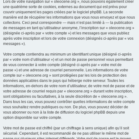
Lors de votre navigation sur « oleocene.org », nous pouvons également créer
une quatrième sorte de cookies, externes au document qui est prévu pour
couvrir uniquement les pages créées par le logiciel phpBB. La seconde
manière est de récupérer les informations que vous nous envoyez et que nous
collectons. Ceci peut correspondre — mais n’est pas limité à — la publication
de messages en tant qu’utilisateur anonyme, l’inscription sur « oleocene.org »
(désignée ci-après par « votre compte ») et les messages que vous publiez
après votre inscription et lors de votre connexion (désignés ci-après par « vos
messages »).
Votre compte contiendra au minimum un identifiant unique (désigné ci-après
par « votre nom d’utilisateur ») et un mot de passe personnel vous permettant
de vous connecter à votre compte (désigné ci-après par « votre mot de
passe ») et une adresse de courriel personnelle. Les informations de votre
compte sur « oleocene.org » sont protégées par les lois de protection des
données applicables dans le pays qui héberge notre serveur. Toutes les
informations, en-dehors de votre nom d’utilisateur, de votre mot de passe et de
votre adresse de courriel requis par « oleocene.org » durant votre inscription,
sont obligatoires ou facultatives, à la seule discrétion de « oleocene.org ».
Dans tous les cas, vous pouvez contrôler quelles informations de votre compte
vous souhaitez rendre publiques ou non. De plus, vous pouvez décider de
vous abonner ou non à la liste de diffusion du logiciel phpBB depuis une
option disponible sur votre compte.
Votre mot de passe est chiffré (par un chiffrage à sens unique) afin qu’il soit
sécurisé. Cependant, il est recommandé de ne pas utiliser le même mot de
passe sur plusieurs sites internet différents. Votre mot de passe est le moyen